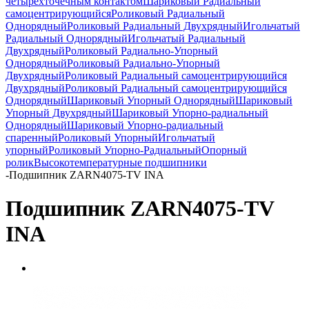
четырёхточечным контактом
Шариковый Радиальный
самоцентрирующийся
Роликовый Радиальный
Однорядный
Роликовый Радиальный Двухрядный
Игольчатый
Радиальный Однорядный
Игольчатый Радиальный
Двухрядный
Роликовый Радиально-Упорный
Однорядный
Роликовый Радиально-Упорный
Двухрядный
Роликовый Радиальный самоцентрирующийся
Двухрядный
Роликовый Радиальный самоцентрирующийся
Однорядный
Шариковый Упорный Однорядный
Шариковый
Упорный Двухрядный
Шариковый Упорно-радиальный
Однорядный
Шариковый Упорно-радиальный
спаренный
Роликовый Упорный
Игольчатый
упорный
Роликовый Упорно-Радиальный
Опорный
ролик
Высокотемпературные подшипники
-
Подшипник ZARN4075-TV INA
Подшипник ZARN4075-TV
INA