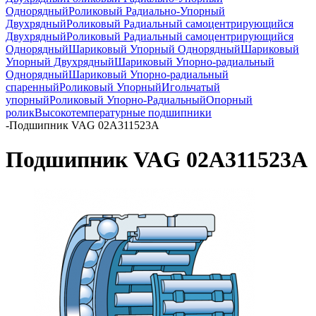
Однорядный
Роликовый Радиально-Упорный
Двухрядный
Роликовый Радиальный самоцентрирующийся
Двухрядный
Роликовый Радиальный самоцентрирующийся
Однорядный
Шариковый Упорный Однорядный
Шариковый
Упорный Двухрядный
Шариковый Упорно-радиальный
Однорядный
Шариковый Упорно-радиальный
спаренный
Роликовый Упорный
Игольчатый
упорный
Роликовый Упорно-Радиальный
Опорный
ролик
Высокотемпературные подшипники
-
Подшипник VAG 02A311523A
Подшипник VAG 02A311523A