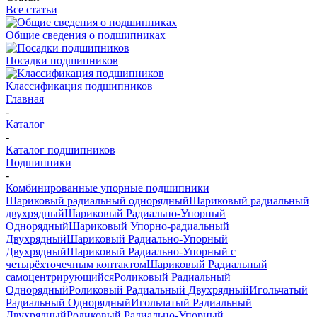
Все статьи
Общие сведения о подшипниках
Посадки подшипников
Классификация подшипников
Главная
-
Каталог
-
Каталог подшипников
Подшипники
-
Комбинированные упорные подшипники
Шариковый радиальный однорядный
Шариковый радиальный
двухрядный
Шариковый Радиально-Упорный
Однорядный
Шариковый Упорно-радиальный
Двухрядный
Шариковый Радиально-Упорный
Двухрядный
Шариковый Радиально-Упорный с
четырёхточечным контактом
Шариковый Радиальный
самоцентрирующийся
Роликовый Радиальный
Однорядный
Роликовый Радиальный Двухрядный
Игольчатый
Радиальный Однорядный
Игольчатый Радиальный
Двухрядный
Роликовый Радиально-Упорный