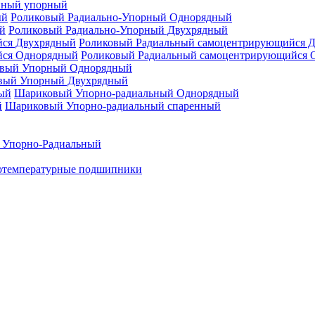
нный упорный
Роликовый Радиально-Упорный Однорядный
Роликовый Радиально-Упорный Двухрядный
Роликовый Радиальный самоцентрирующийся 
Роликовый Радиальный самоцентрирующийся 
вый Упорный Однорядный
вый Упорный Двухрядный
Шариковый Упорно-радиальный Однорядный
Шариковый Упорно-радиальный спаренный
 Упорно-Радиальный
отемпературные подшипники