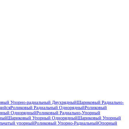
вый Упорно-радиальный Двухрядный
Шариковый Радиально-
щийся
Роликовый Радиальный Однорядный
Роликовый
орный Однорядный
Роликовый Радиально-Упорный
дный
Шариковый Упорный Однорядный
Шариковый Упорный
льчатый упорный
Роликовый Упорно-Радиальный
Опорный