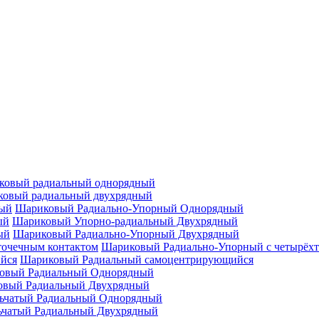
ковый радиальный однорядный
овый радиальный двухрядный
Шариковый Радиально-Упорный Однорядный
Шариковый Упорно-радиальный Двухрядный
Шариковый Радиально-Упорный Двухрядный
Шариковый Радиально-Упорный с четырёхт
Шариковый Радиальный самоцентрирующийся
овый Радиальный Однорядный
овый Радиальный Двухрядный
ьчатый Радиальный Однорядный
ьчатый Радиальный Двухрядный