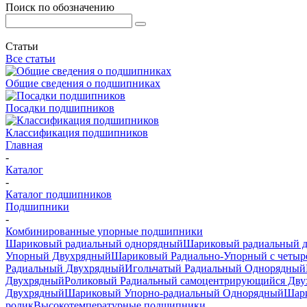
Поиск по обозначению
Статьи
Все статьи
Общие сведения о подшипниках
Посадки подшипников
Классификация подшипников
Главная
-
Каталог
-
Каталог подшипников
Подшипники
-
Комбинированные упорные подшипники
Шариковый радиальный однорядный
Шариковый радиальный 
Упорный Двухрядный
Шариковый Радиально-Упорный с четыр
Радиальный Двухрядный
Игольчатый Радиальный Однорядный
Двухрядный
Роликовый Радиальный самоцентрирующийся Дв
Двухрядный
Шариковый Упорно-радиальный Однорядный
Шари
ролик
Высокотемпературные подшипники