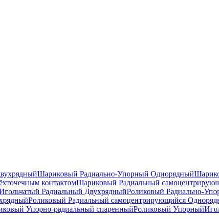
двухрядный
Шариковый Радиально-Упорный Однорядный
Шарико
ёхточечным контактом
Шариковый Радиальный самоцентрирую
Игольчатый Радиальный Двухрядный
Роликовый Радиально-Уп
ухрядный
Роликовый Радиальный самоцентрирующийся Одноря
ковый Упорно-радиальный спаренный
Роликовый Упорный
Иго