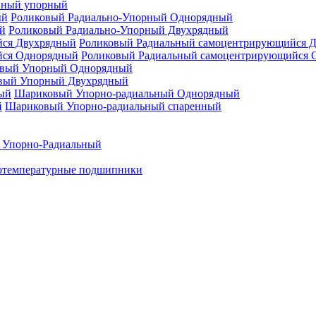
нный упорный
Роликовый Радиально-Упорный Однорядный
Роликовый Радиально-Упорный Двухрядный
Роликовый Радиальный самоцентрирующийся 
Роликовый Радиальный самоцентрирующийся 
вый Упорный Однорядный
вый Упорный Двухрядный
Шариковый Упорно-радиальный Однорядный
Шариковый Упорно-радиальный спаренный
 Упорно-Радиальный
отемпературные подшипники