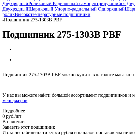
Двухрядный
Роликовый Радиальный самоцентрирующийся Дв
Двухрядный
Шариковый Упорно-радиальный Однорядный
Шари
ролик
Высокотемпературные подшипники
-
Подшипник 275-1303B PBF
Подшипник 275-1303B PBF
Подшипник 275-1303B PBF можно купить в каталоге магазина
У нас вы можете найти большой ассортимент подшипников и к
менеджеров
.
Подробнее
0
руб.
/шт
В наличии
Заказать этот подшипник
Из-за нестабильности курса рубля и каналов поставок мы не м