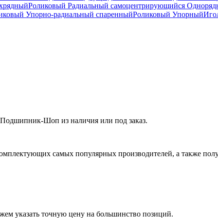
ухрядный
Роликовый Радиальный самоцентрирующийся Одноря
ковый Упорно-радиальный спаренный
Роликовый Упорный
Иго
 Подшипник-Шоп из наличия или под заказ.
омплектующих самых популярных производителей, а также полу
ожем указать точную цену на большинство позиций.