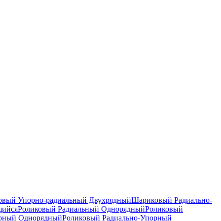
вый Упорно-радиальный Двухрядный
Шариковый Радиально-
щийся
Роликовый Радиальный Однорядный
Роликовый
орный Однорядный
Роликовый Радиально-Упорный