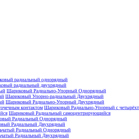
ковый радиальный однорядный
овый радиальный двухрядный
Шариковый Радиально-Упорный Однорядный
Шариковый Упорно-радиальный Двухрядный
Шариковый Радиально-Упорный Двухрядный
Шариковый Радиально-Упорный с четырёхт
Шариковый Радиальный самоцентрирующийся
овый Радиальный Однорядный
овый Радиальный Двухрядный
ьчатый Радиальный Однорядный
ьчатый Радиальный Двухрядный