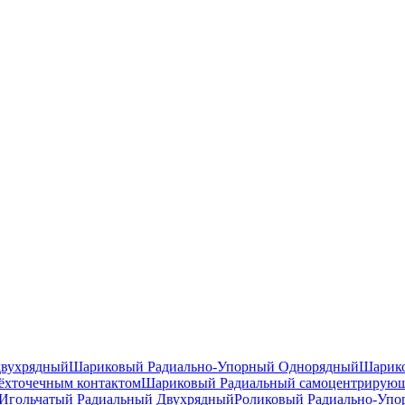
двухрядный
Шариковый Радиально-Упорный Однорядный
Шарико
ёхточечным контактом
Шариковый Радиальный самоцентрирую
Игольчатый Радиальный Двухрядный
Роликовый Радиально-Уп