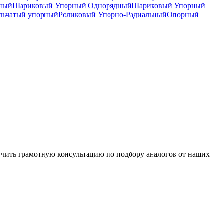
дный
Шариковый Упорный Однорядный
Шариковый Упорный
льчатый упорный
Роликовый Упорно-Радиальный
Опорный
чить грамотную консультацию по подбору аналогов от наших