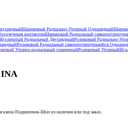
двухрядный
Шариковый Радиально-Упорный Однорядный
Шарико
ёхточечным контактом
Шариковый Радиальный самоцентрирую
Игольчатый Радиальный Двухрядный
Роликовый Радиально-Уп
ухрядный
Роликовый Радиальный самоцентрирующийся Одноря
ковый Упорно-радиальный спаренный
Роликовый Упорный
Иго
 INA
газина Подшипник-Шоп из наличия или под заказ.