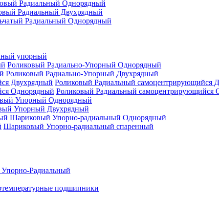
овый Радиальный Однорядный
овый Радиальный Двухрядный
ьчатый Радиальный Однорядный
нный упорный
Роликовый Радиально-Упорный Однорядный
Роликовый Радиально-Упорный Двухрядный
Роликовый Радиальный самоцентрирующийся 
Роликовый Радиальный самоцентрирующийся 
вый Упорный Однорядный
вый Упорный Двухрядный
Шариковый Упорно-радиальный Однорядный
Шариковый Упорно-радиальный спаренный
 Упорно-Радиальный
отемпературные подшипники