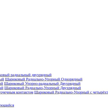
овый радиальный двухрядный
Шариковый Радиально-Упорный Однорядный
Шариковый Упорно-радиальный Двухрядный
Шариковый Радиально-Упорный Двухрядный
Шариковый Радиально-Упорный с четырёхт
ующийся