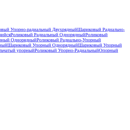
вый Упорно-радиальный Двухрядный
Шариковый Радиально-
щийся
Роликовый Радиальный Однорядный
Роликовый
орный Однорядный
Роликовый Радиально-Упорный
дный
Шариковый Упорный Однорядный
Шариковый Упорный
льчатый упорный
Роликовый Упорно-Радиальный
Опорный