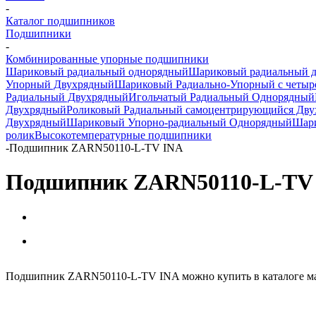
-
Каталог подшипников
Подшипники
-
Комбинированные упорные подшипники
Шариковый радиальный однорядный
Шариковый радиальный 
Упорный Двухрядный
Шариковый Радиально-Упорный с четыр
Радиальный Двухрядный
Игольчатый Радиальный Однорядный
Двухрядный
Роликовый Радиальный самоцентрирующийся Дв
Двухрядный
Шариковый Упорно-радиальный Однорядный
Шари
ролик
Высокотемпературные подшипники
-
Подшипник ZARN50110-L-TV INA
Подшипник ZARN50110-L-TV
Подшипник ZARN50110-L-TV INA можно купить в каталоге ма