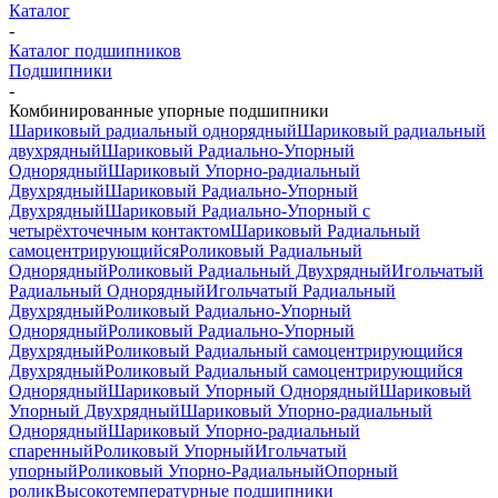
Каталог
-
Каталог подшипников
Подшипники
-
Комбинированные упорные подшипники
Шариковый радиальный однорядный
Шариковый радиальный
двухрядный
Шариковый Радиально-Упорный
Однорядный
Шариковый Упорно-радиальный
Двухрядный
Шариковый Радиально-Упорный
Двухрядный
Шариковый Радиально-Упорный с
четырёхточечным контактом
Шариковый Радиальный
самоцентрирующийся
Роликовый Радиальный
Однорядный
Роликовый Радиальный Двухрядный
Игольчатый
Радиальный Однорядный
Игольчатый Радиальный
Двухрядный
Роликовый Радиально-Упорный
Однорядный
Роликовый Радиально-Упорный
Двухрядный
Роликовый Радиальный самоцентрирующийся
Двухрядный
Роликовый Радиальный самоцентрирующийся
Однорядный
Шариковый Упорный Однорядный
Шариковый
Упорный Двухрядный
Шариковый Упорно-радиальный
Однорядный
Шариковый Упорно-радиальный
спаренный
Роликовый Упорный
Игольчатый
упорный
Роликовый Упорно-Радиальный
Опорный
ролик
Высокотемпературные подшипники