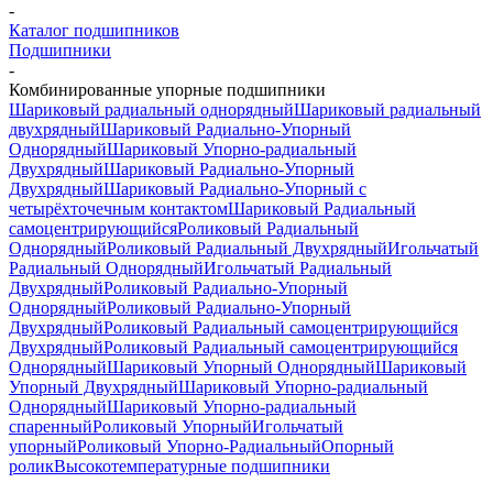
-
Каталог подшипников
Подшипники
-
Комбинированные упорные подшипники
Шариковый радиальный однорядный
Шариковый радиальный
двухрядный
Шариковый Радиально-Упорный
Однорядный
Шариковый Упорно-радиальный
Двухрядный
Шариковый Радиально-Упорный
Двухрядный
Шариковый Радиально-Упорный с
четырёхточечным контактом
Шариковый Радиальный
самоцентрирующийся
Роликовый Радиальный
Однорядный
Роликовый Радиальный Двухрядный
Игольчатый
Радиальный Однорядный
Игольчатый Радиальный
Двухрядный
Роликовый Радиально-Упорный
Однорядный
Роликовый Радиально-Упорный
Двухрядный
Роликовый Радиальный самоцентрирующийся
Двухрядный
Роликовый Радиальный самоцентрирующийся
Однорядный
Шариковый Упорный Однорядный
Шариковый
Упорный Двухрядный
Шариковый Упорно-радиальный
Однорядный
Шариковый Упорно-радиальный
спаренный
Роликовый Упорный
Игольчатый
упорный
Роликовый Упорно-Радиальный
Опорный
ролик
Высокотемпературные подшипники