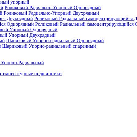
нный упорный
Роликовый Радиально-Упорный Однорядный
Роликовый Радиально-Упорный Двухрядный
Роликовый Радиальный самоцентрирующийся 
Роликовый Радиальный самоцентрирующийся 
вый Упорный Однорядный
вый Упорный Двухрядный
Шариковый Упорно-радиальный Однорядный
Шариковый Упорно-радиальный спаренный
 Упорно-Радиальный
отемпературные подшипники