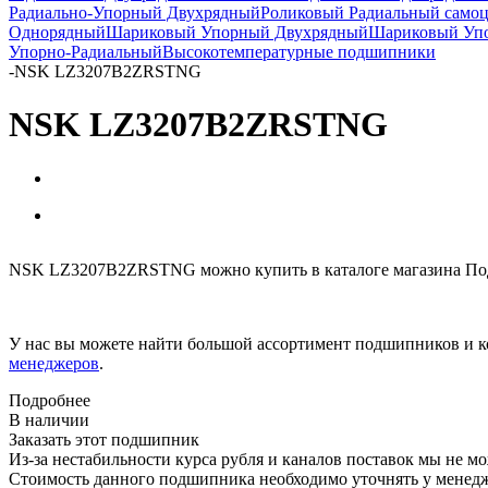
Радиально-Упорный Двухрядный
Роликовый Радиальный само
Однорядный
Шариковый Упорный Двухрядный
Шариковый Упо
Упорно-Радиальный
Высокотемпературные подшипники
-
NSK LZ3207B2ZRSTNG
NSK LZ3207B2ZRSTNG
NSK LZ3207B2ZRSTNG можно купить в каталоге магазина Под
У нас вы можете найти большой ассортимент подшипников и к
менеджеров
.
Подробнее
В наличии
Заказать этот подшипник
Из-за нестабильности курса рубля и каналов поставок мы не м
Стоимость данного подшипника необходимо уточнять у менеджер