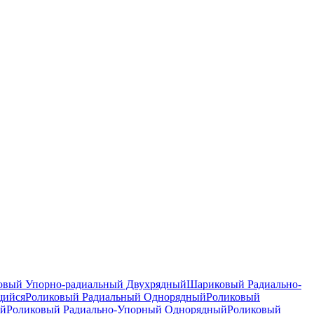
вый Упорно-радиальный Двухрядный
Шариковый Радиально-
щийся
Роликовый Радиальный Однорядный
Роликовый
ый
Роликовый Радиально-Упорный Однорядный
Роликовый