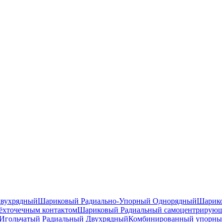
двухрядный
Шариковый Радиально-Упорный Однорядный
Шарико
ёхточечным контактом
Шариковый Радиальный самоцентрирую
Игольчатый Радиальный Двухрядный
Комбинированный упорн