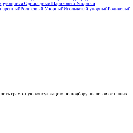
рирующийся Однорядный
Шариковый Упорный
спаренный
Роликовый Упорный
Игольчатый упорный
Роликовый
чить грамотную консультацию по подбору аналогов от наших