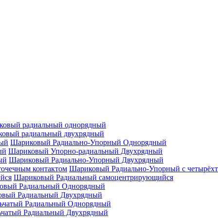
ковый радиальный однорядный
овый радиальный двухрядный
Шариковый Радиально-Упорный Однорядный
Шариковый Упорно-радиальный Двухрядный
Шариковый Радиально-Упорный Двухрядный
Шариковый Радиально-Упорный с четырёхт
Шариковый Радиальный самоцентрирующийся
овый Радиальный Однорядный
овый Радиальный Двухрядный
ьчатый Радиальный Однорядный
ьчатый Радиальный Двухрядный