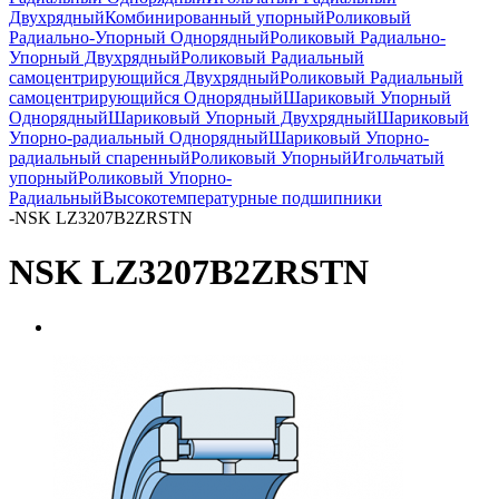
Двухрядный
Комбинированный упорный
Роликовый
Радиально-Упорный Однорядный
Роликовый Радиально-
Упорный Двухрядный
Роликовый Радиальный
самоцентрирующийся Двухрядный
Роликовый Радиальный
самоцентрирующийся Однорядный
Шариковый Упорный
Однорядный
Шариковый Упорный Двухрядный
Шариковый
Упорно-радиальный Однорядный
Шариковый Упорно-
радиальный спаренный
Роликовый Упорный
Игольчатый
упорный
Роликовый Упорно-
Радиальный
Высокотемпературные подшипники
-
NSK LZ3207B2ZRSTN
NSK LZ3207B2ZRSTN