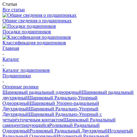
Статьи
Все статьи
Общие сведения о подшипниках
Посадки подшипников
Классификация подшипников
Главная
-
Каталог
-
Каталог подшипников
Подшипники
-
Опорные ролики
Шариковый радиальный однорядный
Шариковый радиальный
двухрядный
Шариковый Радиально-Упорный
Однорядный
Шариковый Упорно-радиальный
Двухрядный
Шариковый Радиально-Упорный
Двухрядный
Шариковый Радиально-Упорный с
четырёхточечным контактом
Шариковый Радиальный
самоцентрирующийся
Роликовый Радиальный
Однорядный
Роликовый Радиальный Двухрядный
Игольчатый
Радиальный Однорядный
Игольчатый Радиальный