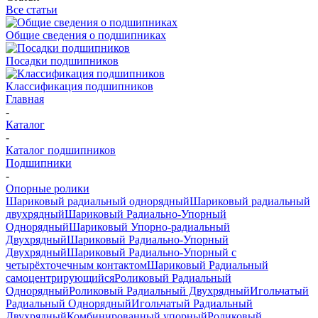
Все статьи
Общие сведения о подшипниках
Посадки подшипников
Классификация подшипников
Главная
-
Каталог
-
Каталог подшипников
Подшипники
-
Опорные ролики
Шариковый радиальный однорядный
Шариковый радиальный
двухрядный
Шариковый Радиально-Упорный
Однорядный
Шариковый Упорно-радиальный
Двухрядный
Шариковый Радиально-Упорный
Двухрядный
Шариковый Радиально-Упорный с
четырёхточечным контактом
Шариковый Радиальный
самоцентрирующийся
Роликовый Радиальный
Однорядный
Роликовый Радиальный Двухрядный
Игольчатый
Радиальный Однорядный
Игольчатый Радиальный
Двухрядный
Комбинированный упорный
Роликовый