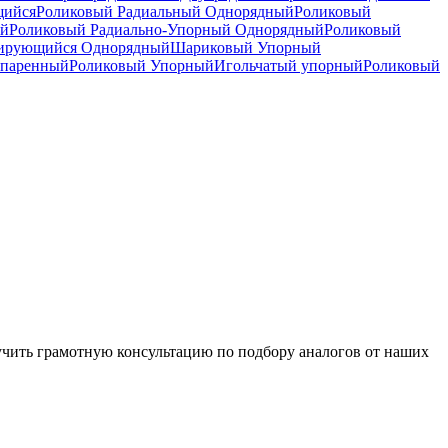
щийся
Роликовый Радиальный Однорядный
Роликовый
ый
Роликовый Радиально-Упорный Однорядный
Роликовый
рирующийся Однорядный
Шариковый Упорный
спаренный
Роликовый Упорный
Игольчатый упорный
Роликовый
чить грамотную консультацию по подбору аналогов от наших