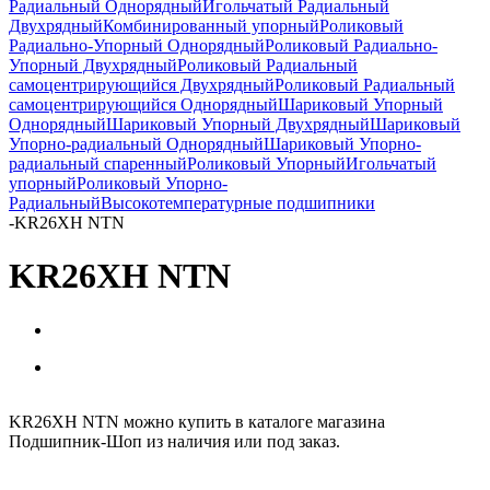
Радиальный Однорядный
Игольчатый Радиальный
Двухрядный
Комбинированный упорный
Роликовый
Радиально-Упорный Однорядный
Роликовый Радиально-
Упорный Двухрядный
Роликовый Радиальный
самоцентрирующийся Двухрядный
Роликовый Радиальный
самоцентрирующийся Однорядный
Шариковый Упорный
Однорядный
Шариковый Упорный Двухрядный
Шариковый
Упорно-радиальный Однорядный
Шариковый Упорно-
радиальный спаренный
Роликовый Упорный
Игольчатый
упорный
Роликовый Упорно-
Радиальный
Высокотемпературные подшипники
-
KR26XH NTN
KR26XH NTN
KR26XH NTN можно купить в каталоге магазина
Подшипник-Шоп из наличия или под заказ.