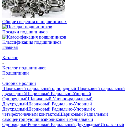
Общие сведения о подшипниках
Посадки подшипников
Классификация подшипников
Главная
-
Каталог
-
Каталог подшипников
Подшипники
-
Опорные ролики
Шариковый радиальный однорядный
Шариковый радиальный
двухрядный
Шариковый Радиально-Упорный
Однорядный
Шариковый Упорно-радиальный
Двухрядный
Шариковый Радиально-Упорный
Двухрядный
Шариковый Радиально-Упорный с
четырёхточечным контактом
Шариковый Радиальный
самоцентрирующийся
Роликовый Радиальный
Однорядный
Роликовый Радиальный Двухрядный
Игольчатый