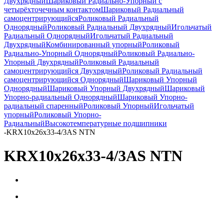
Двухрядный
Шариковый Радиально-Упорный с
четырёхточечным контактом
Шариковый Радиальный
самоцентрирующийся
Роликовый Радиальный
Однорядный
Роликовый Радиальный Двухрядный
Игольчатый
Радиальный Однорядный
Игольчатый Радиальный
Двухрядный
Комбинированный упорный
Роликовый
Радиально-Упорный Однорядный
Роликовый Радиально-
Упорный Двухрядный
Роликовый Радиальный
самоцентрирующийся Двухрядный
Роликовый Радиальный
самоцентрирующийся Однорядный
Шариковый Упорный
Однорядный
Шариковый Упорный Двухрядный
Шариковый
Упорно-радиальный Однорядный
Шариковый Упорно-
радиальный спаренный
Роликовый Упорный
Игольчатый
упорный
Роликовый Упорно-
Радиальный
Высокотемпературные подшипники
-
KRX10x26x33-4/3AS NTN
KRX10x26x33-4/3AS NTN