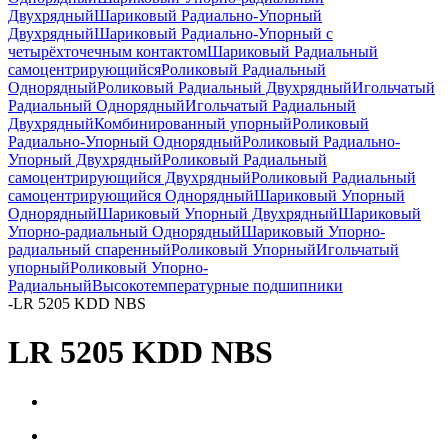
Двухрядный
Шариковый Радиально-Упорный
Двухрядный
Шариковый Радиально-Упорный с
четырёхточечным контактом
Шариковый Радиальный
самоцентрирующийся
Роликовый Радиальный
Однорядный
Роликовый Радиальный Двухрядный
Игольчатый
Радиальный Однорядный
Игольчатый Радиальный
Двухрядный
Комбинированный упорный
Роликовый
Радиально-Упорный Однорядный
Роликовый Радиально-
Упорный Двухрядный
Роликовый Радиальный
самоцентрирующийся Двухрядный
Роликовый Радиальный
самоцентрирующийся Однорядный
Шариковый Упорный
Однорядный
Шариковый Упорный Двухрядный
Шариковый
Упорно-радиальный Однорядный
Шариковый Упорно-
радиальный спаренный
Роликовый Упорный
Игольчатый
упорный
Роликовый Упорно-
Радиальный
Высокотемпературные подшипники
-
LR 5205 KDD NBS
LR 5205 KDD NBS