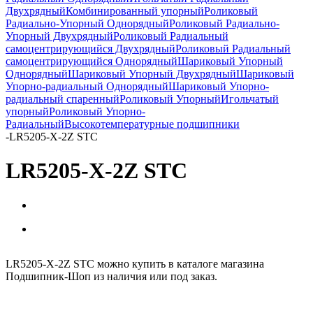
Двухрядный
Комбинированный упорный
Роликовый
Радиально-Упорный Однорядный
Роликовый Радиально-
Упорный Двухрядный
Роликовый Радиальный
самоцентрирующийся Двухрядный
Роликовый Радиальный
самоцентрирующийся Однорядный
Шариковый Упорный
Однорядный
Шариковый Упорный Двухрядный
Шариковый
Упорно-радиальный Однорядный
Шариковый Упорно-
радиальный спаренный
Роликовый Упорный
Игольчатый
упорный
Роликовый Упорно-
Радиальный
Высокотемпературные подшипники
-
LR5205-X-2Z STC
LR5205-X-2Z STC
LR5205-X-2Z STC можно купить в каталоге магазина
Подшипник-Шоп из наличия или под заказ.