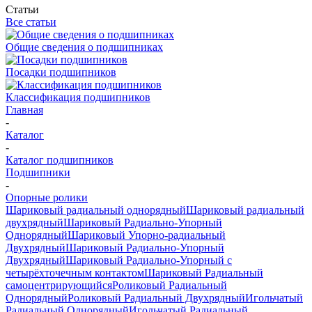
Статьи
Все статьи
Общие сведения о подшипниках
Посадки подшипников
Классификация подшипников
Главная
-
Каталог
-
Каталог подшипников
Подшипники
-
Опорные ролики
Шариковый радиальный однорядный
Шариковый радиальный
двухрядный
Шариковый Радиально-Упорный
Однорядный
Шариковый Упорно-радиальный
Двухрядный
Шариковый Радиально-Упорный
Двухрядный
Шариковый Радиально-Упорный с
четырёхточечным контактом
Шариковый Радиальный
самоцентрирующийся
Роликовый Радиальный
Однорядный
Роликовый Радиальный Двухрядный
Игольчатый
Радиальный Однорядный
Игольчатый Радиальный