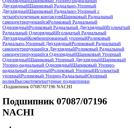
Однорядный
Шариковый Упорно-радиальный
Двухрядный
Шариковый Радиально-Упорный
Двухрядный
Шариковый Радиально-Упорный с
четырёхточечным контактом
Шариковый Радиальный
самоцентрирующийся
Роликовый Радиальный
Однорядный
Роликовый Радиальный Двухрядный
Игольчатый
Радиальный Однорядный
Игольчатый Радиальный
Двухрядный
Комбинированный упорный
Роликовый
Радиально-Упорный Двухрядный
Роликовый Радиальный
самоцентрирующийся Двухрядный
Роликовый Радиальный
самоцентрирующийся Однорядный
Шариковый Упорный
Однорядный
Шариковый Упорный Двухрядный
Шариковый
Упорно-радиальный Однорядный
Шариковый Упорно-
радиальный спаренный
Роликовый Упорный
Игольчатый
упорный
Роликовый Упорно-Радиальный
Опорный
ролик
Высокотемпературные подшипники
-
Подшипник 07087/07196 NACHI
Подшипник 07087/07196
NACHI