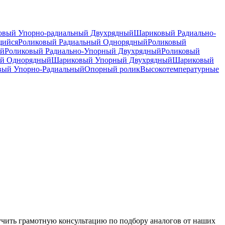
вый Упорно-радиальный Двухрядный
Шариковый Радиально-
щийся
Роликовый Радиальный Однорядный
Роликовый
ый
Роликовый Радиально-Упорный Двухрядный
Роликовый
й Однорядный
Шариковый Упорный Двухрядный
Шариковый
вый Упорно-Радиальный
Опорный ролик
Высокотемпературные
чить грамотную консультацию по подбору аналогов от наших