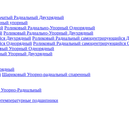
ьчатый Радиальный Двухрядный
нный упорный
Роликовый Радиально-Упорный Однорядный
Роликовый Радиально-Упорный Двухрядный
Роликовый Радиальный самоцентрирующийся 
Роликовый Радиальный самоцентрирующийся 
вый Упорный Однорядный
вый Упорный Двухрядный
рядный
Шариковый Упорно-радиальный спаренный
 Упорно-Радиальный
отемпературные подшипники