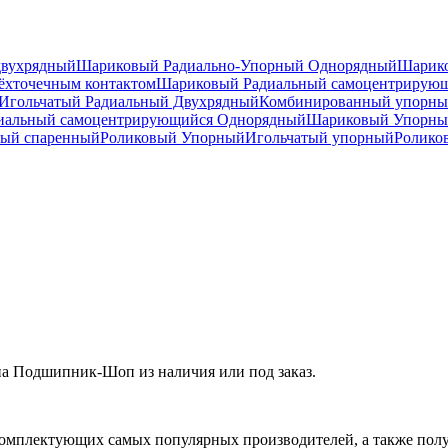
двухрядный
Шариковый Радиально-Упорный Однорядный
Шарико
ёхточечным контактом
Шариковый Радиальный самоцентрирую
Игольчатый Радиальный Двухрядный
Комбинированный упорн
иальный самоцентрирующийся Однорядный
Шариковый Упорны
ный спаренный
Роликовый Упорный
Игольчатый упорный
Ролико
а Подшипник-Шоп из наличия или под заказ.
омплектующих самых популярных производителей, а также полу