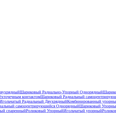
двухрядный
Шариковый Радиально-Упорный Однорядный
Шарико
ёхточечным контактом
Шариковый Радиальный самоцентрирую
Игольчатый Радиальный Двухрядный
Комбинированный упорн
иальный самоцентрирующийся Однорядный
Шариковый Упорны
ный спаренный
Роликовый Упорный
Игольчатый упорный
Ролико