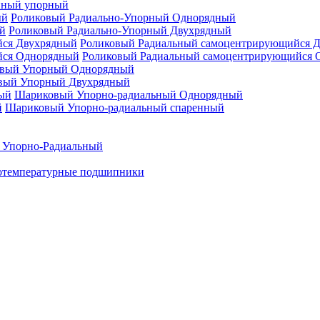
нный упорный
Роликовый Радиально-Упорный Однорядный
Роликовый Радиально-Упорный Двухрядный
Роликовый Радиальный самоцентрирующийся 
Роликовый Радиальный самоцентрирующийся 
вый Упорный Однорядный
вый Упорный Двухрядный
Шариковый Упорно-радиальный Однорядный
Шариковый Упорно-радиальный спаренный
 Упорно-Радиальный
отемпературные подшипники