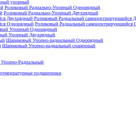
нный упорный
Роликовый Радиально-Упорный Однорядный
Роликовый Радиально-Упорный Двухрядный
Роликовый Радиальный самоцентрирующийся 
Роликовый Радиальный самоцентрирующийся 
вый Упорный Однорядный
вый Упорный Двухрядный
Шариковый Упорно-радиальный Однорядный
Шариковый Упорно-радиальный спаренный
 Упорно-Радиальный
отемпературные подшипники