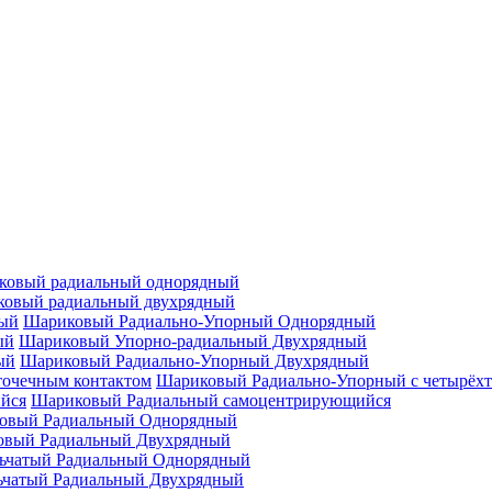
ковый радиальный однорядный
овый радиальный двухрядный
Шариковый Радиально-Упорный Однорядный
Шариковый Упорно-радиальный Двухрядный
Шариковый Радиально-Упорный Двухрядный
Шариковый Радиально-Упорный с четырёхт
Шариковый Радиальный самоцентрирующийся
овый Радиальный Однорядный
овый Радиальный Двухрядный
ьчатый Радиальный Однорядный
ьчатый Радиальный Двухрядный