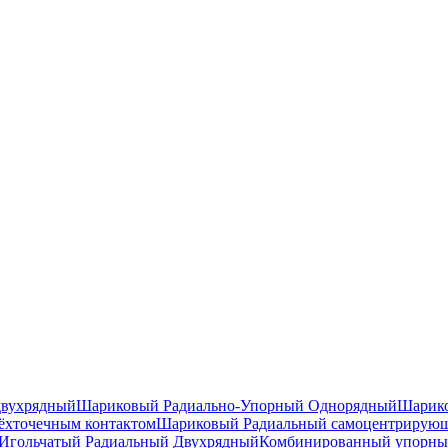
двухрядный
Шариковый Радиально-Упорный Однорядный
Шарико
ёхточечным контактом
Шариковый Радиальный самоцентрирую
Игольчатый Радиальный Двухрядный
Комбинированный упорн