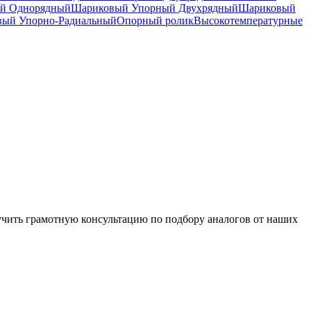
й Однорядный
Шариковый Упорный Двухрядный
Шариковый
вый Упорно-Радиальный
Опорный ролик
Высокотемпературные
чить грамотную консультацию по подбору аналогов от наших