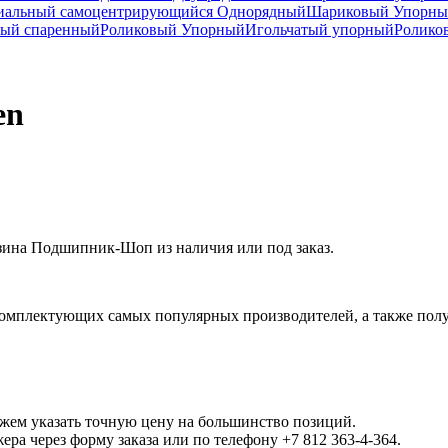
иальный самоцентрирующийся Однорядный
Шариковый Упорны
ный спаренный
Роликовый Упорный
Игольчатый упорный
Ролико
en
зина Подшипник-Шоп из наличия или под заказ.
омплектующих самых популярных производителей, а также полу
ожем указать точную цену на большинство позиций.
а через форму заказа или по телефону +7 812 363-4-364.