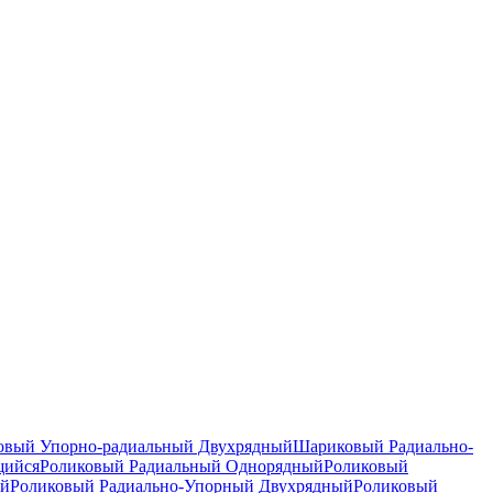
вый Упорно-радиальный Двухрядный
Шариковый Радиально-
щийся
Роликовый Радиальный Однорядный
Роликовый
ый
Роликовый Радиально-Упорный Двухрядный
Роликовый