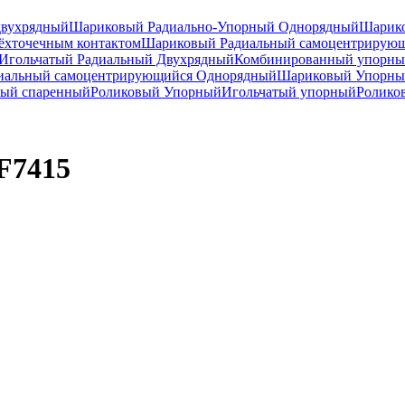
двухрядный
Шариковый Радиально-Упорный Однорядный
Шарико
ёхточечным контактом
Шариковый Радиальный самоцентрирую
Игольчатый Радиальный Двухрядный
Комбинированный упорн
иальный самоцентрирующийся Однорядный
Шариковый Упорны
ный спаренный
Роликовый Упорный
Игольчатый упорный
Ролико
F7415