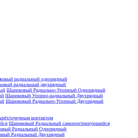
ковый радиальный однорядный
овый радиальный двухрядный
Шариковый Радиально-Упорный Однорядный
Шариковый Упорно-радиальный Двухрядный
Шариковый Радиально-Упорный Двухрядный
ырёхточечным контактом
Шариковый Радиальный самоцентрирующийся
овый Радиальный Однорядный
овый Радиальный Двухрядный