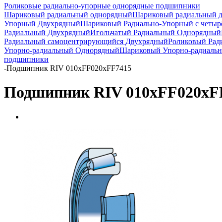
Роликовые радиально-упорные однорядные подшипники
Шариковый радиальный однорядный
Шариковый радиальный 
Упорный Двухрядный
Шариковый Радиально-Упорный с четыр
Радиальный Двухрядный
Игольчатый Радиальный Однорядный
Радиальный самоцентрирующийся Двухрядный
Роликовый Рад
Упорно-радиальный Однорядный
Шариковый Упорно-радиаль
подшипники
-
Подшипник RIV 010xFF020xFF7415
Подшипник RIV 010xFF020xF