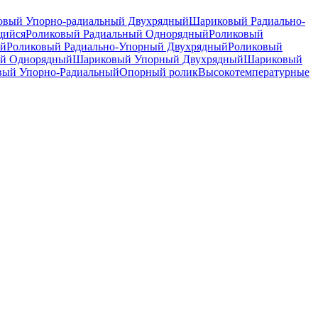
вый Упорно-радиальный Двухрядный
Шариковый Радиально-
щийся
Роликовый Радиальный Однорядный
Роликовый
ый
Роликовый Радиально-Упорный Двухрядный
Роликовый
й Однорядный
Шариковый Упорный Двухрядный
Шариковый
вый Упорно-Радиальный
Опорный ролик
Высокотемпературные