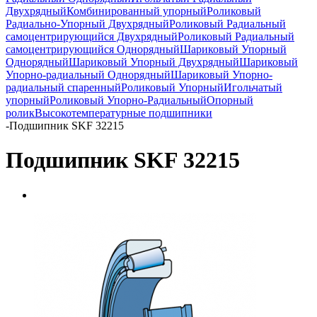
Двухрядный
Комбинированный упорный
Роликовый
Радиально-Упорный Двухрядный
Роликовый Радиальный
самоцентрирующийся Двухрядный
Роликовый Радиальный
самоцентрирующийся Однорядный
Шариковый Упорный
Однорядный
Шариковый Упорный Двухрядный
Шариковый
Упорно-радиальный Однорядный
Шариковый Упорно-
радиальный спаренный
Роликовый Упорный
Игольчатый
упорный
Роликовый Упорно-Радиальный
Опорный
ролик
Высокотемпературные подшипники
-
Подшипник SKF 32215
Подшипник SKF 32215