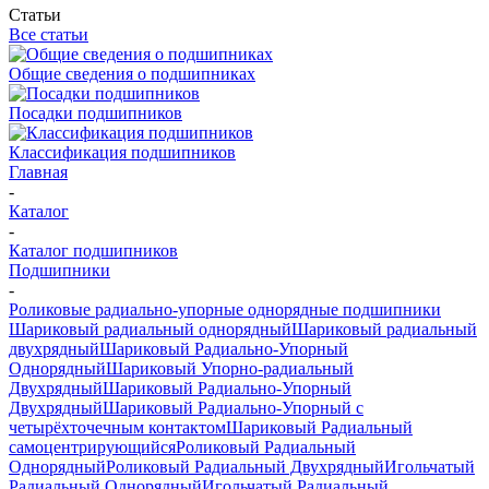
Статьи
Все статьи
Общие сведения о подшипниках
Посадки подшипников
Классификация подшипников
Главная
-
Каталог
-
Каталог подшипников
Подшипники
-
Роликовые радиально-упорные однорядные подшипники
Шариковый радиальный однорядный
Шариковый радиальный
двухрядный
Шариковый Радиально-Упорный
Однорядный
Шариковый Упорно-радиальный
Двухрядный
Шариковый Радиально-Упорный
Двухрядный
Шариковый Радиально-Упорный с
четырёхточечным контактом
Шариковый Радиальный
самоцентрирующийся
Роликовый Радиальный
Однорядный
Роликовый Радиальный Двухрядный
Игольчатый
Радиальный Однорядный
Игольчатый Радиальный