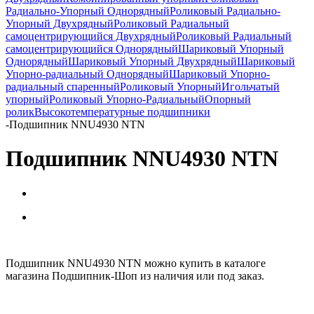
Радиально-Упорный Однорядный
Роликовый Радиально-
Упорный Двухрядный
Роликовый Радиальный
самоцентрирующийся Двухрядный
Роликовый Радиальный
самоцентрирующийся Однорядный
Шариковый Упорный
Однорядный
Шариковый Упорный Двухрядный
Шариковый
Упорно-радиальный Однорядный
Шариковый Упорно-
радиальный спаренный
Роликовый Упорный
Игольчатый
упорный
Роликовый Упорно-Радиальный
Опорный
ролик
Высокотемпературные подшипники
-
Подшипник NNU4930 NTN
Подшипник NNU4930 NTN
Подшипник NNU4930 NTN можно купить в каталоге
магазина Подшипник-Шоп из наличия или под заказ.