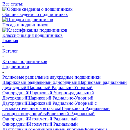
Все статьи
Общие сведения о подшипниках
Посадки подшипников
Классификация подшипников
Главная
-
Каталог
-
Каталог подшипников
Подшипники
-
Роликовые радиальные двухрядные подшипники
Шариковый радиальный однорядный
Шариковый радиальный
двухрядный
Шариковый Радиально-Упорный
Однорядный
Шариковый Упорно-радиальный
Двухрядный
Шариковый Радиально-Упорный
Двухрядный
Шариковый Радиально-Упорный с
четырёхточечным контактом
Шариковый Радиальный
самоцентрирующийся
Роликовый Радиальный
Однорядный
Игольчатый Радиальный
Однорядный
Игольчатый Радиальный
Двухрядный
Комбинированный упорный
Роликовый