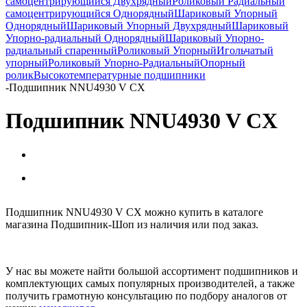
самоцентрирующийся Двухрядный
Роликовый Радиальный
самоцентрирующийся Однорядный
Шариковый Упорный
Однорядный
Шариковый Упорный Двухрядный
Шариковый
Упорно-радиальный Однорядный
Шариковый Упорно-
радиальный спаренный
Роликовый Упорный
Игольчатый
упорный
Роликовый Упорно-Радиальный
Опорный
ролик
Высокотемпературные подшипники
-
Подшипник NNU4930 V CX
Подшипник NNU4930 V CX
Подшипник NNU4930 V CX можно купить в каталоге
магазина Подшипник-Шоп из наличия или под заказ.
У нас вы можете найти большой ассортимент подшипников и
комплектующих самых популярных производителей, а также
получить грамотную консультацию по подбору аналогов от