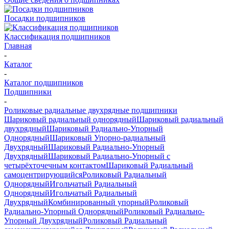
Посадки подшипников
Классификация подшипников
Главная
-
Каталог
-
Каталог подшипников
Подшипники
-
Роликовые радиальные двухрядные подшипники
Шариковый радиальный однорядный
Шариковый радиальный
двухрядный
Шариковый Радиально-Упорный
Однорядный
Шариковый Упорно-радиальный
Двухрядный
Шариковый Радиально-Упорный
Двухрядный
Шариковый Радиально-Упорный с
четырёхточечным контактом
Шариковый Радиальный
самоцентрирующийся
Роликовый Радиальный
Однорядный
Игольчатый Радиальный
Однорядный
Игольчатый Радиальный
Двухрядный
Комбинированный упорный
Роликовый
Радиально-Упорный Однорядный
Роликовый Радиально-
Упорный Двухрядный
Роликовый Радиальный