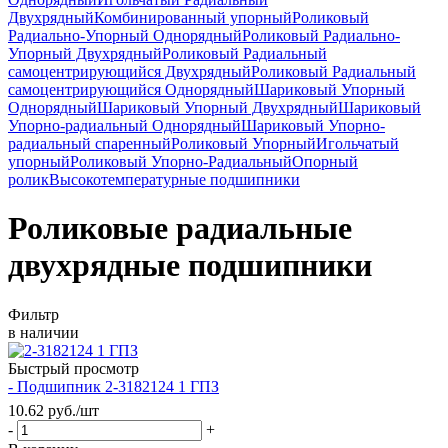
Двухрядный
Комбинированный упорный
Роликовый
Радиально-Упорный Однорядный
Роликовый Радиально-
Упорный Двухрядный
Роликовый Радиальный
самоцентрирующийся Двухрядный
Роликовый Радиальный
самоцентрирующийся Однорядный
Шариковый Упорный
Однорядный
Шариковый Упорный Двухрядный
Шариковый
Упорно-радиальный Однорядный
Шариковый Упорно-
радиальный спаренный
Роликовый Упорный
Игольчатый
упорный
Роликовый Упорно-Радиальный
Опорный
ролик
Высокотемпературные подшипники
Роликовые радиальные
двухрядные подшипники
Фильтр
в наличии
Быстрый просмотр
- Подшипник 2-3182124 1 ГПЗ
10.62
руб.
/шт
-
+