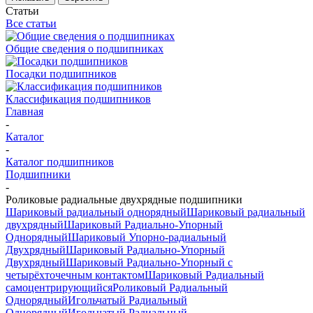
Статьи
Все статьи
Общие сведения о подшипниках
Посадки подшипников
Классификация подшипников
Главная
-
Каталог
-
Каталог подшипников
Подшипники
-
Роликовые радиальные двухрядные подшипники
Шариковый радиальный однорядный
Шариковый радиальный
двухрядный
Шариковый Радиально-Упорный
Однорядный
Шариковый Упорно-радиальный
Двухрядный
Шариковый Радиально-Упорный
Двухрядный
Шариковый Радиально-Упорный с
четырёхточечным контактом
Шариковый Радиальный
самоцентрирующийся
Роликовый Радиальный
Однорядный
Игольчатый Радиальный
Однорядный
Игольчатый Радиальный