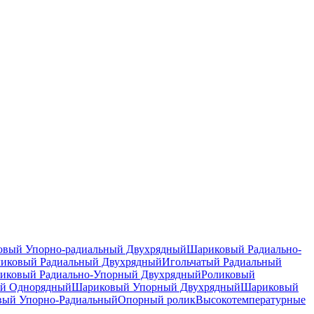
вый Упорно-радиальный Двухрядный
Шариковый Радиально-
ликовый Радиальный Двухрядный
Игольчатый Радиальный
иковый Радиально-Упорный Двухрядный
Роликовый
й Однорядный
Шариковый Упорный Двухрядный
Шариковый
вый Упорно-Радиальный
Опорный ролик
Высокотемпературные