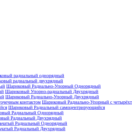
ковый радиальный однорядный
овый радиальный двухрядный
Шариковый Радиально-Упорный Однорядный
Шариковый Упорно-радиальный Двухрядный
Шариковый Радиально-Упорный Двухрядный
Шариковый Радиально-Упорный с четырёхт
Шариковый Радиальный самоцентрирующийся
овый Радиальный Однорядный
овый Радиальный Двухрядный
ьчатый Радиальный Однорядный
ьчатый Радиальный Двухрядный