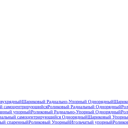
двухрядный
Шариковый Радиально-Упорный Однорядный
Шарико
й самоцентрирующийся
Роликовый Радиальный Однорядный
Ро
анный упорный
Роликовый Радиально-Упорный Однорядный
Рол
иальный самоцентрирующийся Однорядный
Шариковый Упорны
ный спаренный
Роликовый Упорный
Игольчатый упорный
Ролико