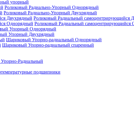
нный упорный
Роликовый Радиально-Упорный Однорядный
Роликовый Радиально-Упорный Двухрядный
Роликовый Радиальный самоцентрирующийся 
Роликовый Радиальный самоцентрирующийся 
вый Упорный Однорядный
вый Упорный Двухрядный
Шариковый Упорно-радиальный Однорядный
Шариковый Упорно-радиальный спаренный
 Упорно-Радиальный
отемпературные подшипники