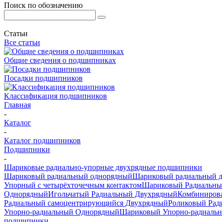
Поиск по обозначению
Статьи
Все статьи
Общие сведения о подшипниках
Посадки подшипников
Классификация подшипников
Главная
-
Каталог
-
Каталог подшипников
Подшипники
-
Шариковые радиально-упорные двухрядные подшипники
Шариковый радиальный однорядный
Шариковый радиальный 
Упорный с четырёхточечным контактом
Шариковый Радиальны
Однорядный
Игольчатый Радиальный Двухрядный
Комбиниров
Радиальный самоцентрирующийся Двухрядный
Роликовый Рад
Упорно-радиальный Однорядный
Шариковый Упорно-радиаль
подшипники