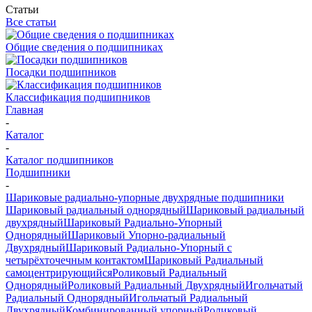
Статьи
Все статьи
Общие сведения о подшипниках
Посадки подшипников
Классификация подшипников
Главная
-
Каталог
-
Каталог подшипников
Подшипники
-
Шариковые радиально-упорные двухрядные подшипники
Шариковый радиальный однорядный
Шариковый радиальный
двухрядный
Шариковый Радиально-Упорный
Однорядный
Шариковый Упорно-радиальный
Двухрядный
Шариковый Радиально-Упорный с
четырёхточечным контактом
Шариковый Радиальный
самоцентрирующийся
Роликовый Радиальный
Однорядный
Роликовый Радиальный Двухрядный
Игольчатый
Радиальный Однорядный
Игольчатый Радиальный
Двухрядный
Комбинированный упорный
Роликовый