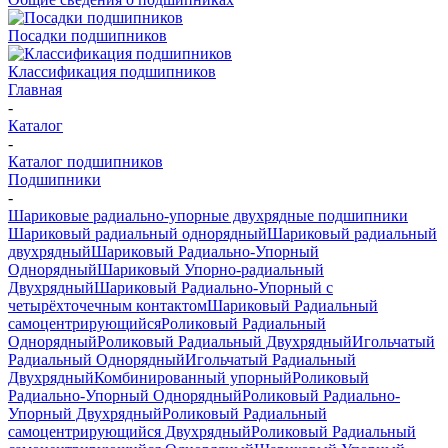
Посадки подшипников
Классификация подшипников
Главная
-
Каталог
-
Каталог подшипников
Подшипники
-
Шариковые радиально-упорные двухрядные подшипники
Шариковый радиальный однорядный
Шариковый радиальный
двухрядный
Шариковый Радиально-Упорный
Однорядный
Шариковый Упорно-радиальный
Двухрядный
Шариковый Радиально-Упорный с
четырёхточечным контактом
Шариковый Радиальный
самоцентрирующийся
Роликовый Радиальный
Однорядный
Роликовый Радиальный Двухрядный
Игольчатый
Радиальный Однорядный
Игольчатый Радиальный
Двухрядный
Комбинированный упорный
Роликовый
Радиально-Упорный Однорядный
Роликовый Радиально-
Упорный Двухрядный
Роликовый Радиальный
самоцентрирующийся Двухрядный
Роликовый Радиальный