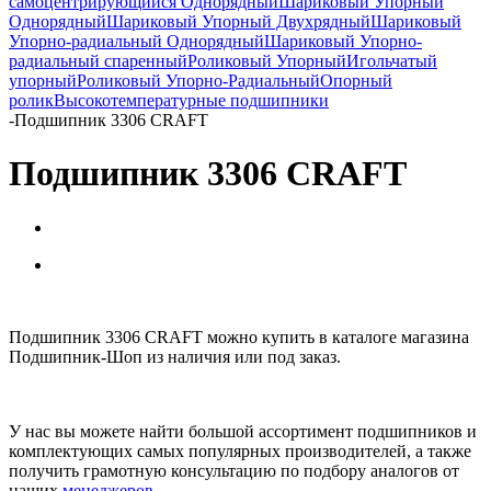
самоцентрирующийся Однорядный
Шариковый Упорный
Однорядный
Шариковый Упорный Двухрядный
Шариковый
Упорно-радиальный Однорядный
Шариковый Упорно-
радиальный спаренный
Роликовый Упорный
Игольчатый
упорный
Роликовый Упорно-Радиальный
Опорный
ролик
Высокотемпературные подшипники
-
Подшипник 3306 CRAFT
Подшипник 3306 CRAFT
Подшипник 3306 CRAFT можно купить в каталоге магазина
Подшипник-Шоп из наличия или под заказ.
У нас вы можете найти большой ассортимент подшипников и
комплектующих самых популярных производителей, а также
получить грамотную консультацию по подбору аналогов от
наших
менеджеров
.