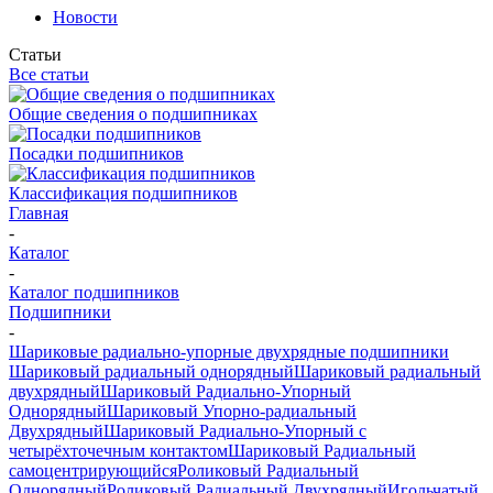
Новости
Статьи
Все статьи
Общие сведения о подшипниках
Посадки подшипников
Классификация подшипников
Главная
-
Каталог
-
Каталог подшипников
Подшипники
-
Шариковые радиально-упорные двухрядные подшипники
Шариковый радиальный однорядный
Шариковый радиальный
двухрядный
Шариковый Радиально-Упорный
Однорядный
Шариковый Упорно-радиальный
Двухрядный
Шариковый Радиально-Упорный с
четырёхточечным контактом
Шариковый Радиальный
самоцентрирующийся
Роликовый Радиальный
Однорядный
Роликовый Радиальный Двухрядный
Игольчатый