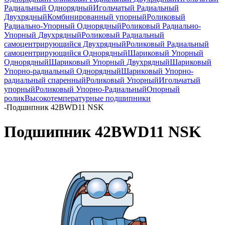
Радиальный Однорядный
Игольчатый Радиальный
Двухрядный
Комбинированный упорный
Роликовый
Радиально-Упорный Однорядный
Роликовый Радиально-
Упорный Двухрядный
Роликовый Радиальный
самоцентрирующийся Двухрядный
Роликовый Радиальный
самоцентрирующийся Однорядный
Шариковый Упорный
Однорядный
Шариковый Упорный Двухрядный
Шариковый
Упорно-радиальный Однорядный
Шариковый Упорно-
радиальный спаренный
Роликовый Упорный
Игольчатый
упорный
Роликовый Упорно-Радиальный
Опорный
ролик
Высокотемпературные подшипники
-
Подшипник 42BWD11 NSK
Подшипник 42BWD11 NSK