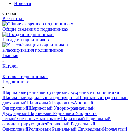
Новости
Статьи
Все статьи
Общие сведения о подшипниках
Посадки подшипников
Классификация подшипников
Главная
-
Каталог
-
Каталог подшипников
Подшипники
-
Шариковые радиально-упорные двухрядные подшипники
Шариковый радиальный однорядный
Шариковый радиальный
двухрядный
Шариковый Радиально-Упорный
Однорядный
Шариковый Упорно-радиальный
Двухрядный
Шариковый Радиально-Упорный с
четырёхточечным контактом
Шариковый Радиальный
самоцентрирующийся
Роликовый Радиальный
Однорядный
Роликовый Радиальный Двухрядный
Игольчатый