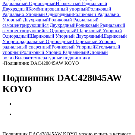
Радиальный Однорядный
Игольчатый Радиальный
Двухрядный
Комбинированный упорный
Роликовый
Радиально-Упорный Однорядный
Роликовый Радиально-
Упорный Двухрядный
Роликовый Радиальный
самоцентрирующийся Двухрядный
Роликовый Радиальный
самоцентрирующийся Однорядный
Шариковый Упорный
Однорядный
Шариковый Упорный Двухрядный
Шариковый
Упорно-радиальный Однорядный
Шариковый Упорно-
радиальный спаренный
Роликовый Упорный
Игольчатый
упорный
Роликовый Упорно-Радиальный
Опорный
ролик
Высокотемпературные подшипники
-
Подшипник DAC428045AW KOYO
Подшипник DAC428045AW
KOYO
Подшипник DAC428045AW KOYO можно купить в каталоге