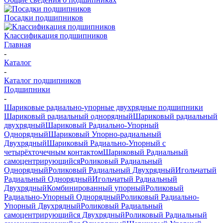
Посадки подшипников
Классификация подшипников
Главная
-
Каталог
-
Каталог подшипников
Подшипники
-
Шариковые радиально-упорные двухрядные подшипники
Шариковый радиальный однорядный
Шариковый радиальный
двухрядный
Шариковый Радиально-Упорный
Однорядный
Шариковый Упорно-радиальный
Двухрядный
Шариковый Радиально-Упорный с
четырёхточечным контактом
Шариковый Радиальный
самоцентрирующийся
Роликовый Радиальный
Однорядный
Роликовый Радиальный Двухрядный
Игольчатый
Радиальный Однорядный
Игольчатый Радиальный
Двухрядный
Комбинированный упорный
Роликовый
Радиально-Упорный Однорядный
Роликовый Радиально-
Упорный Двухрядный
Роликовый Радиальный
самоцентрирующийся Двухрядный
Роликовый Радиальный