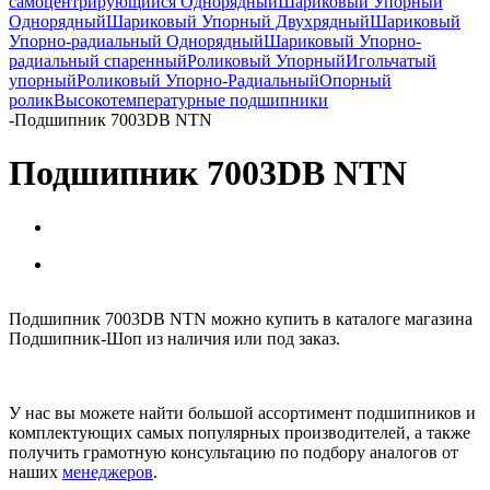
самоцентрирующийся Однорядный
Шариковый Упорный
Однорядный
Шариковый Упорный Двухрядный
Шариковый
Упорно-радиальный Однорядный
Шариковый Упорно-
радиальный спаренный
Роликовый Упорный
Игольчатый
упорный
Роликовый Упорно-Радиальный
Опорный
ролик
Высокотемпературные подшипники
-
Подшипник 7003DB NTN
Подшипник 7003DB NTN
Подшипник 7003DB NTN можно купить в каталоге магазина
Подшипник-Шоп из наличия или под заказ.
У нас вы можете найти большой ассортимент подшипников и
комплектующих самых популярных производителей, а также
получить грамотную консультацию по подбору аналогов от
наших
менеджеров
.