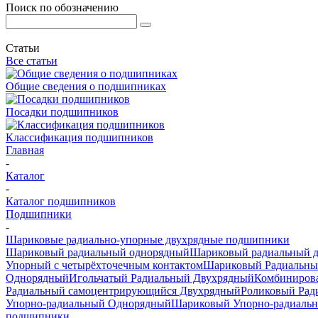
Поиск по обозначению
Статьи
Все статьи
Общие сведения о подшипниках
Посадки подшипников
Классификация подшипников
Главная
-
Каталог
-
Каталог подшипников
Подшипники
-
Шариковые радиально-упорные двухрядные подшипники
Шариковый радиальный однорядный
Шариковый радиальный 
Упорный с четырёхточечным контактом
Шариковый Радиальны
Однорядный
Игольчатый Радиальный Двухрядный
Комбиниров
Радиальный самоцентрирующийся Двухрядный
Роликовый Рад
Упорно-радиальный Однорядный
Шариковый Упорно-радиаль
подшипники