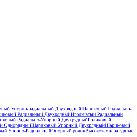
вый Упорно-радиальный Двухрядный
Шариковый Радиально-
ликовый Радиальный Двухрядный
Игольчатый Радиальный
иковый Радиально-Упорный Двухрядный
Роликовый
й Однорядный
Шариковый Упорный Двухрядный
Шариковый
вый Упорно-Радиальный
Опорный ролик
Высокотемпературные