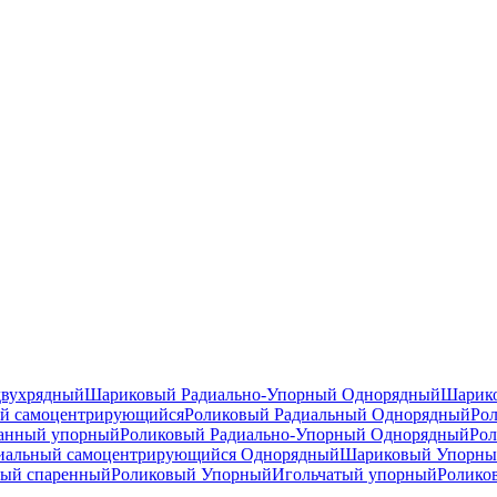
двухрядный
Шариковый Радиально-Упорный Однорядный
Шарико
й самоцентрирующийся
Роликовый Радиальный Однорядный
Ро
анный упорный
Роликовый Радиально-Упорный Однорядный
Рол
иальный самоцентрирующийся Однорядный
Шариковый Упорны
ный спаренный
Роликовый Упорный
Игольчатый упорный
Ролико