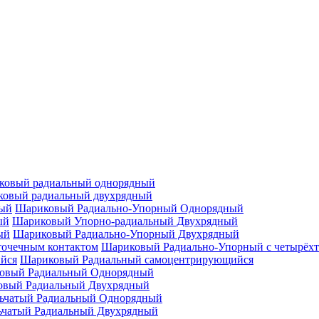
ковый радиальный однорядный
овый радиальный двухрядный
Шариковый Радиально-Упорный Однорядный
Шариковый Упорно-радиальный Двухрядный
Шариковый Радиально-Упорный Двухрядный
Шариковый Радиально-Упорный с четырёхт
Шариковый Радиальный самоцентрирующийся
овый Радиальный Однорядный
овый Радиальный Двухрядный
ьчатый Радиальный Однорядный
ьчатый Радиальный Двухрядный