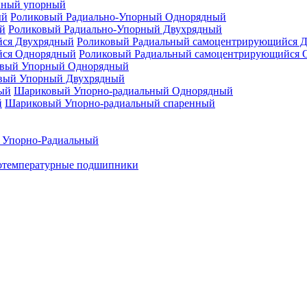
нный упорный
Роликовый Радиально-Упорный Однорядный
Роликовый Радиально-Упорный Двухрядный
Роликовый Радиальный самоцентрирующийся 
Роликовый Радиальный самоцентрирующийся 
вый Упорный Однорядный
вый Упорный Двухрядный
Шариковый Упорно-радиальный Однорядный
Шариковый Упорно-радиальный спаренный
 Упорно-Радиальный
отемпературные подшипники