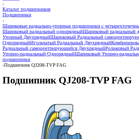
-
Каталог подшипников
Подшипники
-
Шариковые радиально-упорные подшипники с четырехточечн
Шариковый радиальный однорядный
Шариковый радиальный 
Упорный Двухрядный
Шариковый Радиальный самоцентрирую
Однорядный
Игольчатый Радиальный Двухрядный
Комбиниров
Радиальный самоцентрирующийся Двухрядный
Роликовый Рад
Упорно-радиальный Однорядный
Шариковый Упорно-радиаль
подшипники
-
Подшипник QJ208-TVP FAG
Подшипник QJ208-TVP FAG