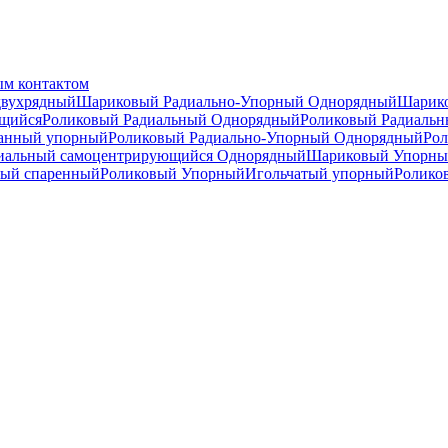
ым контактом
двухрядный
Шариковый Радиально-Упорный Однорядный
Шарико
щийся
Роликовый Радиальный Однорядный
Роликовый Радиаль
анный упорный
Роликовый Радиально-Упорный Однорядный
Рол
иальный самоцентрирующийся Однорядный
Шариковый Упорны
ный спаренный
Роликовый Упорный
Игольчатый упорный
Ролико