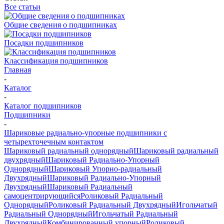
Все статьи
Общие сведения о подшипниках
Посадки подшипников
Классификация подшипников
Главная
-
Каталог
-
Каталог подшипников
Подшипники
-
Шариковые радиально-упорные подшипники с
четырехточечным контактом
Шариковый радиальный однорядный
Шариковый радиальный
двухрядный
Шариковый Радиально-Упорный
Однорядный
Шариковый Упорно-радиальный
Двухрядный
Шариковый Радиально-Упорный
Двухрядный
Шариковый Радиальный
самоцентрирующийся
Роликовый Радиальный
Однорядный
Роликовый Радиальный Двухрядный
Игольчатый
Радиальный Однорядный
Игольчатый Радиальный
Двухрядный
Комбинированный упорный
Роликовый