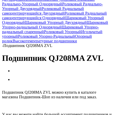
Радиально-Упорный Однорядный
Роликовый Радиально-
Упорный Двухрядный
Роликовый Радиальный
самоцентрирующийся Двухрядный
Роликовый Радиальный
самоцентрирующийся Однорядный
Шариковый Упорный
Однорядный
Шариковый Упорный Двухрядный
Шариковый
Упорно-радиальный Однорядный
Шариковый Упорно-
радиальный спаренный
Роликовый Упорный
Игольчатый
упорный
Роликовый Упорно-Радиальный
Опорный
ролик
Высокотемпературные подшипники
-
Подшипник QJ208MA ZVL
Подшипник QJ208MA ZVL
Подшипник QJ208MA ZVL можно купить в каталоге
магазина Подшипник-Шоп из наличия или под заказ.
У нас вы можете найти большой ассортимент подшипников и