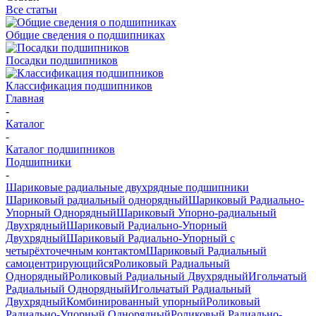
Все статьи
Общие сведения о подшипниках
Посадки подшипников
Классификация подшипников
Главная
-
Каталог
-
Каталог подшипников
Подшипники
-
Шариковые радиальные двухрядные подшипники
Шариковый радиальный однорядный
Шариковый Радиально-
Упорный Однорядный
Шариковый Упорно-радиальный
Двухрядный
Шариковый Радиально-Упорный
Двухрядный
Шариковый Радиально-Упорный с
четырёхточечным контактом
Шариковый Радиальный
самоцентрирующийся
Роликовый Радиальный
Однорядный
Роликовый Радиальный Двухрядный
Игольчатый
Радиальный Однорядный
Игольчатый Радиальный
Двухрядный
Комбинированный упорный
Роликовый
Радиально-Упорный Однорядный
Роликовый Радиально-