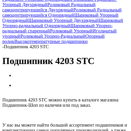
Упорный Двухрядный
Роликовый Радиальный
самоцентрирующийся Двухрядный
Роликовый Радиальный
самоцентрирующийся Однорядный
Шариковый Упорный
Однорядный
Шариковый Упорный Двухрядный
Шариковый
Упорно-радиальный Однорядный
Шариковый Упорно-
радиальный спаренный
Роликовый Упорный
Игольчатый
упорный
Роликовый Упорно-Радиальный
Опорный
ролик
Высокотемпературные подшипники
-
Подшипник 4203 STC
Подшипник 4203 STC
Подшипник 4203 STC можно купить в каталоге магазина
Подшипник-Шоп из наличия или под заказ.
У нас вы можете найти большой ассортимент подшипников и
комплектующих самых популярных производителей, а также