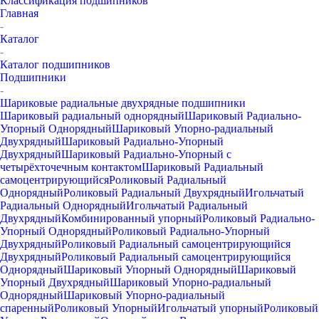
Классификация подшипников
Главная
-
Каталог
-
Каталог подшипников
Подшипники
-
Шариковые радиальные двухрядные подшипники
Шариковый радиальный однорядный
Шариковый Радиально-
Упорный Однорядный
Шариковый Упорно-радиальный
Двухрядный
Шариковый Радиально-Упорный
Двухрядный
Шариковый Радиально-Упорный с
четырёхточечным контактом
Шариковый Радиальный
самоцентрирующийся
Роликовый Радиальный
Однорядный
Роликовый Радиальный Двухрядный
Игольчатый
Радиальный Однорядный
Игольчатый Радиальный
Двухрядный
Комбинированный упорный
Роликовый Радиально-
Упорный Однорядный
Роликовый Радиально-Упорный
Двухрядный
Роликовый Радиальный самоцентрирующийся
Двухрядный
Роликовый Радиальный самоцентрирующийся
Однорядный
Шариковый Упорный Однорядный
Шариковый
Упорный Двухрядный
Шариковый Упорно-радиальный
Однорядный
Шариковый Упорно-радиальный
спаренный
Роликовый Упорный
Игольчатый упорный
Роликовый