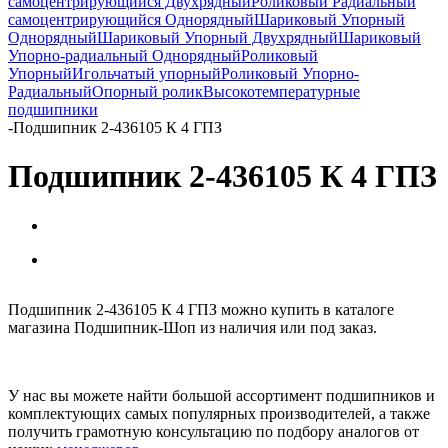
самоцентрирующийся Двухрядный
Роликовый Радиальный
самоцентрирующийся Однорядный
Шариковый Упорный
Однорядный
Шариковый Упорный Двухрядный
Шариковый
Упорно-радиальный Однорядный
Роликовый
Упорный
Игольчатый упорный
Роликовый Упорно-
Радиальный
Опорный ролик
Высокотемпературные
подшипники
-
Подшипник 2-436105 К 4 ГПЗ
Подшипник 2-436105 К 4 ГПЗ
Подшипник 2-436105 К 4 ГПЗ можно купить в каталоге
магазина Подшипник-Шоп из наличия или под заказ.
У нас вы можете найти большой ассортимент подшипников и
комплектующих самых популярных производителей, а также
получить грамотную консультацию по подбору аналогов от