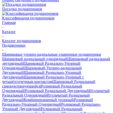
Посадки подшипников
Классификация подшипников
Главная
-
Каталог
-
Каталог подшипников
Подшипники
-
Шариковые упорно-радиальные спаренные подшипники
Шариковый радиальный однорядный
Шариковый радиальный
двухрядный
Шариковый Радиально-Упорный
Однорядный
Шариковый Упорно-радиальный
Двухрядный
Шариковый Радиально-Упорный
Двухрядный
Шариковый Радиально-Упорный с
четырёхточечным контактом
Шариковый Радиальный
самоцентрирующийся
Роликовый Радиальный
Однорядный
Роликовый Радиальный Двухрядный
Игольчатый
Радиальный Однорядный
Игольчатый Радиальный
Двухрядный
Комбинированный упорный
Роликовый
Радиально-Упорный Однорядный
Роликовый Радиально-
Упорный Двухрядный
Роликовый Радиальный