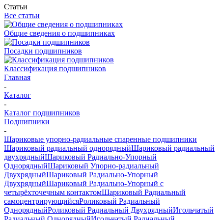
Статьи
Все статьи
Общие сведения о подшипниках
Посадки подшипников
Классификация подшипников
Главная
-
Каталог
-
Каталог подшипников
Подшипники
-
Шариковые упорно-радиальные спаренные подшипники
Шариковый радиальный однорядный
Шариковый радиальный
двухрядный
Шариковый Радиально-Упорный
Однорядный
Шариковый Упорно-радиальный
Двухрядный
Шариковый Радиально-Упорный
Двухрядный
Шариковый Радиально-Упорный с
четырёхточечным контактом
Шариковый Радиальный
самоцентрирующийся
Роликовый Радиальный
Однорядный
Роликовый Радиальный Двухрядный
Игольчатый
Радиальный Однорядный
Игольчатый Радиальный