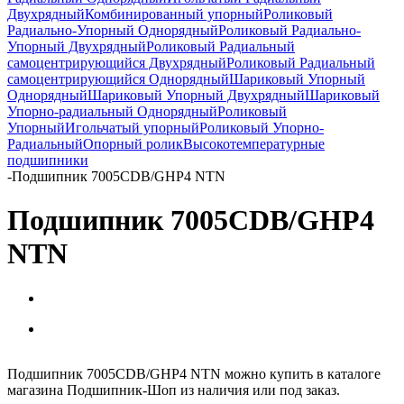
Двухрядный
Комбинированный упорный
Роликовый
Радиально-Упорный Однорядный
Роликовый Радиально-
Упорный Двухрядный
Роликовый Радиальный
самоцентрирующийся Двухрядный
Роликовый Радиальный
самоцентрирующийся Однорядный
Шариковый Упорный
Однорядный
Шариковый Упорный Двухрядный
Шариковый
Упорно-радиальный Однорядный
Роликовый
Упорный
Игольчатый упорный
Роликовый Упорно-
Радиальный
Опорный ролик
Высокотемпературные
подшипники
-
Подшипник 7005CDB/GHP4 NTN
Подшипник 7005CDB/GHP4
NTN
Подшипник 7005CDB/GHP4 NTN можно купить в каталоге
магазина Подшипник-Шоп из наличия или под заказ.