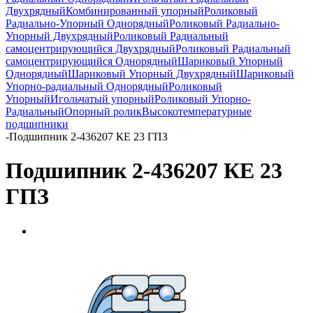
Двухрядный
Комбинированный упорный
Роликовый
Радиально-Упорный Однорядный
Роликовый Радиально-
Упорный Двухрядный
Роликовый Радиальный
самоцентрирующийся Двухрядный
Роликовый Радиальный
самоцентрирующийся Однорядный
Шариковый Упорный
Однорядный
Шариковый Упорный Двухрядный
Шариковый
Упорно-радиальный Однорядный
Роликовый
Упорный
Игольчатый упорный
Роликовый Упорно-
Радиальный
Опорный ролик
Высокотемпературные
подшипники
-
Подшипник 2-436207 КЕ 23 ГПЗ
Подшипник 2-436207 КЕ 23
ГПЗ