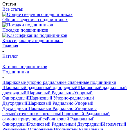
Статьи
Все статьи
Общие сведения о подшипниках
Посадки подшипников
Классификация подшипников
Главная
-
Каталог
-
Каталог подшипников
Подшипники
-
Шариковые упорно-радиальные спаренные подшипники
Шариковый радиальный однорядный
Шариковый радиальный
двухрядный
Шариковый Радиально-Упорный
Однорядный
Шариковый Упорно-радиальный
Двухрядный
Шариковый Радиально-Упорный
Двухрядный
Шариковый Радиально-Упорный с
четырёхточечным контактом
Шариковый Радиальный
самоцентрирующийся
Роликовый Радиальный
Однорядный
Роликовый Радиальный Двухрядный
Игольчатый
Радиальный Однорядный
Игольчатый Радиальный