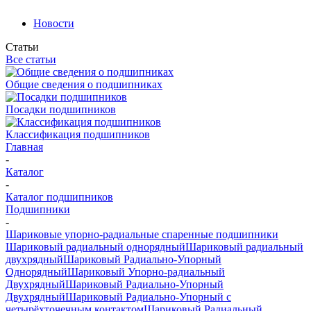
Новости
Статьи
Все статьи
Общие сведения о подшипниках
Посадки подшипников
Классификация подшипников
Главная
-
Каталог
-
Каталог подшипников
Подшипники
-
Шариковые упорно-радиальные спаренные подшипники
Шариковый радиальный однорядный
Шариковый радиальный
двухрядный
Шариковый Радиально-Упорный
Однорядный
Шариковый Упорно-радиальный
Двухрядный
Шариковый Радиально-Упорный
Двухрядный
Шариковый Радиально-Упорный с
четырёхточечным контактом
Шариковый Радиальный