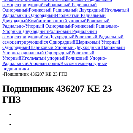
самоцентрирующийся
Роликовый Радиальный
Однорядный
Роликовый Радиальный Двухрядный
Игольчатый
Радиальный Однорядный
Игольчатый Радиальный
Двухрядный
Комбинированный упорный
Роликовый
Радиально-Упорный Однорядный
Роликовый Радиально-
Упорный Двухрядный
Роликовый Радиальный
самоцентрирующийся Двухрядный
Роликовый Радиальный
самоцентрирующийся Однорядный
Шариковый Упорный
Однорядный
Шариковый Упорный Двухрядный
Шариковый
Упорно-радиальный Однорядный
Роликовый
Упорный
Игольчатый упорный
Роликовый Упорно-
Радиальный
Опорный ролик
Высокотемпературные
подшипники
-
Подшипник 436207 КЕ 23 ГПЗ
Подшипник 436207 КЕ 23
ГПЗ