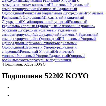
Двухрядный
Шариковый Радиально-Упорный с
четырёхточечным контактом
Шариковый Радиальный
самоцентрирующийся
Роликовый Радиальный
Однорядный
Роликовый Радиальный Двухрядный
Игольчатый
Радиальный Однорядный
Игольчатый Радиальный
Двухрядный
Комбинированный упорный
Роликовый
Радиально-Упорный Однорядный
Роликовый Радиально-
Упорный Двухрядный
Роликовый Радиальный
самоцентрирующийся Двухрядный
Роликовый Радиальный
самоцентрирующийся Однорядный
Шариковый Упорный
Однорядный
Шариковый Упорно-радиальный
Однорядный
Шариковый Упорно-радиальный
спаренный
Роликовый Упорный
Игольчатый
упорный
Роликовый Упорно-Радиальный
Опорный
ролик
Высокотемпературные подшипники
-
Подшипник 52202 KOYO
Подшипник 52202 KOYO