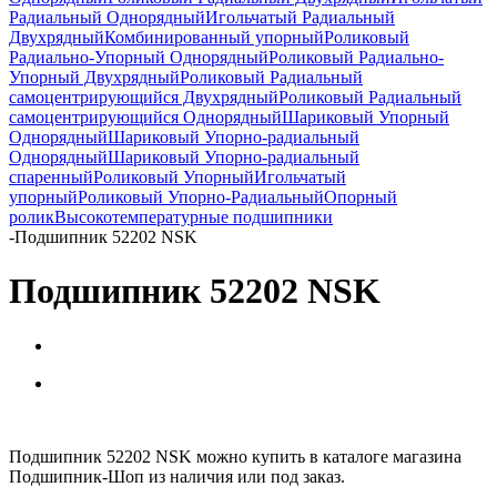
Радиальный Однорядный
Игольчатый Радиальный
Двухрядный
Комбинированный упорный
Роликовый
Радиально-Упорный Однорядный
Роликовый Радиально-
Упорный Двухрядный
Роликовый Радиальный
самоцентрирующийся Двухрядный
Роликовый Радиальный
самоцентрирующийся Однорядный
Шариковый Упорный
Однорядный
Шариковый Упорно-радиальный
Однорядный
Шариковый Упорно-радиальный
спаренный
Роликовый Упорный
Игольчатый
упорный
Роликовый Упорно-Радиальный
Опорный
ролик
Высокотемпературные подшипники
-
Подшипник 52202 NSK
Подшипник 52202 NSK
Подшипник 52202 NSK можно купить в каталоге магазина
Подшипник-Шоп из наличия или под заказ.