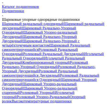
-
Каталог подшипников
Подшипники
-
Шариковые упорные однорядные подшипники
Шариковый радиальный однорядный
Шариковый радиальный
двухрядный
Шариковый Радиально-Упорный
Однорядный
Шариковый Упорно-радиальный
Двухрядный
Шариковый Радиально-Упорный
Двухрядный
Шариковый Радиально-Упорный с
четырёхточечным контактом
Шариковый Радиальный
самоцентрирующийся
Роликовый Радиальный
Однорядный
Роликовый Радиальный Двухрядный
Игольчатый
Радиальный Однорядный
Игольчатый Радиальный
Двухрядный
Комбинированный упорный
Роликовый
Радиально-Упорный Однорядный
Роликовый Радиально-
Упорный Двухрядный
Роликовый Радиальный
самоцентрирующийся Двухрядный
Роликовый Радиальный
самоцентрирующийся Однорядный
Шариковый Упорный
Двухрядный
Шариковый Упорно-радиальный
Однорядный
Шариковый Упорно-радиальный
спаренный
Роликовый Упорный
Игольчатый
упорный
Роликовый Упорно-Радиальный
Опорный
ролик
Высокотемпературные подшипники