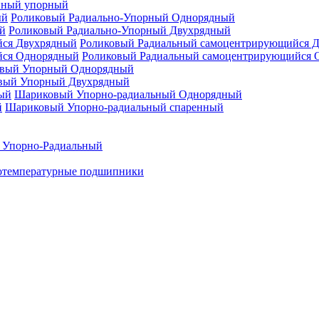
нный упорный
Роликовый Радиально-Упорный Однорядный
Роликовый Радиально-Упорный Двухрядный
Роликовый Радиальный самоцентрирующийся 
Роликовый Радиальный самоцентрирующийся 
вый Упорный Однорядный
вый Упорный Двухрядный
Шариковый Упорно-радиальный Однорядный
Шариковый Упорно-радиальный спаренный
 Упорно-Радиальный
отемпературные подшипники