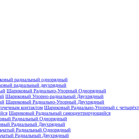
ковый радиальный однорядный
овый радиальный двухрядный
Шариковый Радиально-Упорный Однорядный
Шариковый Упорно-радиальный Двухрядный
Шариковый Радиально-Упорный Двухрядный
Шариковый Радиально-Упорный с четырёхт
Шариковый Радиальный самоцентрирующийся
овый Радиальный Однорядный
овый Радиальный Двухрядный
ьчатый Радиальный Однорядный
ьчатый Радиальный Двухрядный