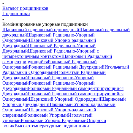
-
Каталог подшипников
Подшипники
-
Комбинированные упорные подшипники
Шариковый радиальный однорядный
Шариковый радиальный
двухрядный
Шариковый Радиально-Упорный
Однорядный
Шариковый Упорно-радиальный
Двухрядный
Шариковый Радиально-Упорный
Двухрядный
Шариковый Радиально-Упорный с
четырёхточечным контактом
Шариковый Радиальный
самоцентрирующийся
Роликовый Радиальный
Однорядный
Роликовый Радиальный Двухрядный
Игольчатый
Радиальный Однорядный
Игольчатый Радиальный
Двухрядный
Роликовый Радиально-Упорный
Однорядный
Роликовый Радиально-Упорный
Двухрядный
Роликовый Радиальный самоцентрирующийся
Двухрядный
Роликовый Радиальный самоцентрирующийся
Однорядный
Шариковый Упорный Однорядный
Шариковый
Упорный Двухрядный
Шариковый Упорно-радиальный
Однорядный
Шариковый Упорно-радиальный
спаренный
Роликовый Упорный
Игольчатый
упорный
Роликовый Упорно-Радиальный
Опорный
ролик
Высокотемпературные подшипники