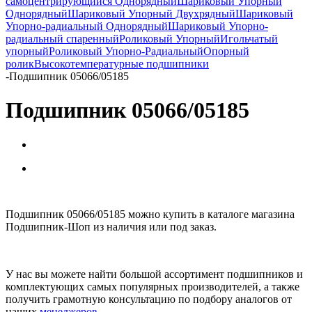
самоцентрирующийся Однорядный
Шариковый Упорный
Однорядный
Шариковый Упорный Двухрядный
Шариковый
Упорно-радиальный Однорядный
Шариковый Упорно-
радиальный спаренный
Роликовый Упорный
Игольчатый
упорный
Роликовый Упорно-Радиальный
Опорный
ролик
Высокотемпературные подшипники
-
Подшипник 05066/05185
Подшипник 05066/05185
Подшипник 05066/05185 можно купить в каталоге магазина
Подшипник-Шоп из наличия или под заказ.
У нас вы можете найти большой ассортимент подшипников и
комплектующих самых популярных производителей, а также
получить грамотную консультацию по подбору аналогов от
наших
менеджеров
.