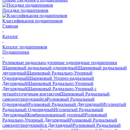
Посадки подшипников
Классификация подшипников
Главная
-
Каталог
-
Каталог подшипников
Подшипники
-
Роликовые радиально-упорные однорядные подшипники
Шариковый радиальный однорядный
Шариковый радиальный
двухрядный
Шариковый Радиально-Упорный
Однорядный
Шариковый Упорно-радиальный
Двухрядный
Шариковый Радиально-Упорный
Двухрядный
Шариковый Радиально-Упорный с
четырёхточечным контактом
Шариковый Радиальный
самоцентрирующийся
Роликовый Радиальный
Однорядный
Роликовый Радиальный Двухрядный
Игольчатый
Радиальный Однорядный
Игольчатый Радиальный
Двухрядный
Комбинированный упорный
Роликовый
Радиально-Упорный Двухрядный
Роликовый Радиальный
самоцентрирующийся Двухрядный
Роликовый Радиальный