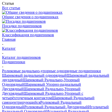
Статьи
Все статьи
Общие сведения о подшипниках
Посадки подшипников
Классификация подшипников
Главная
-
Каталог
-
Каталог подшипников
Подшипники
-
Роликовые радиально-упорные однорядные подшипники
Шариковый радиальный однорядный
Шариковый радиальный
двухрядный
Шариковый Радиально-Упорный
Однорядный
Шариковый Упорно-радиальный
Двухрядный
Шариковый Радиально-Упорный
Двухрядный
Шариковый Радиально-Упорный с
четырёхточечным контактом
Шариковый Радиальный
самоцентрирующийся
Роликовый Радиальный
Однорядный
Роликовый Радиальный Двухрядный
Игольчатый
Радиальный Однорядный
Игольчатый Радиальный