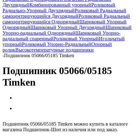
Двухрядный
Комбинированный упорный
Роликовый
Радиально-Упорный Двухрядный
Роликовый Радиальный
самоцентрирующийся Двухрядный
Роликовый Радиальный
самоцентрирующийся Однорядный
Шариковый Упорный
Однорядный
Шариковый Упорный Двухрядный
Шариковый
Упорно-радиальный Однорядный
Шариковый Упорно-
радиальный спаренный
Роликовый Упорный
Игольчатый
упорный
Роликовый Упорно-Радиальный
Опорный
ролик
Высокотемпературные подшипники
-
Подшипник 05066/05185 Timken
Подшипник 05066/05185
Timken
Подшипник 05066/05185 Timken можно купить в каталоге
магазина Подшипник-Шоп из наличия или под заказ.