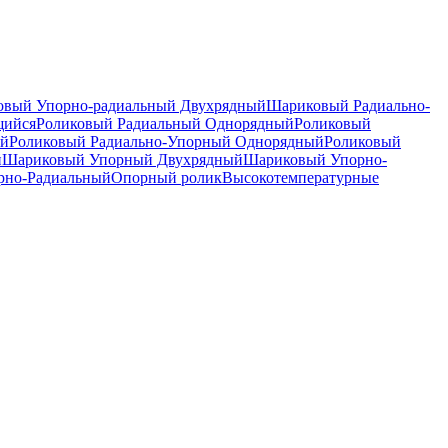
вый Упорно-радиальный Двухрядный
Шариковый Радиально-
щийся
Роликовый Радиальный Однорядный
Роликовый
ый
Роликовый Радиально-Упорный Однорядный
Роликовый
й
Шариковый Упорный Двухрядный
Шариковый Упорно-
рно-Радиальный
Опорный ролик
Высокотемпературные