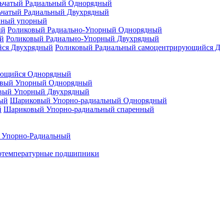
ьчатый Радиальный Однорядный
ьчатый Радиальный Двухрядный
нный упорный
Роликовый Радиально-Упорный Однорядный
Роликовый Радиально-Упорный Двухрядный
Роликовый Радиальный самоцентрирующийся 
ующийся Однорядный
вый Упорный Однорядный
вый Упорный Двухрядный
Шариковый Упорно-радиальный Однорядный
Шариковый Упорно-радиальный спаренный
 Упорно-Радиальный
отемпературные подшипники