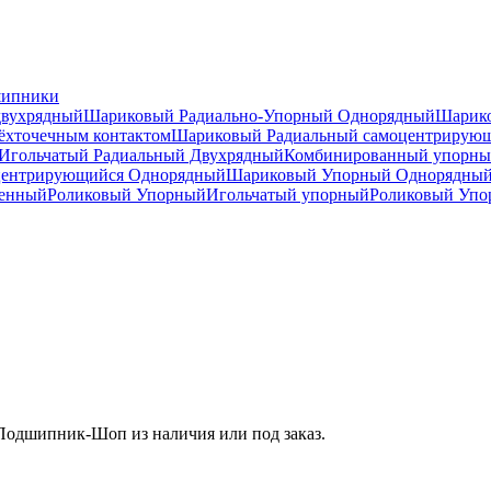
шипники
двухрядный
Шариковый Радиально-Упорный Однорядный
Шарико
ёхточечным контактом
Шариковый Радиальный самоцентрирую
Игольчатый Радиальный Двухрядный
Комбинированный упорн
центрирующийся Однорядный
Шариковый Упорный Однорядны
ренный
Роликовый Упорный
Игольчатый упорный
Роликовый Упо
Подшипник-Шоп из наличия или под заказ.