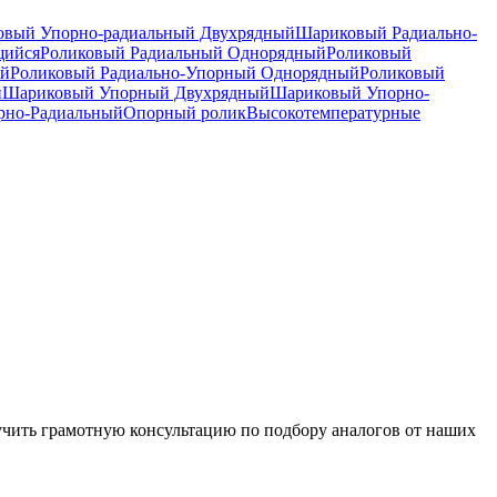
вый Упорно-радиальный Двухрядный
Шариковый Радиально-
щийся
Роликовый Радиальный Однорядный
Роликовый
ый
Роликовый Радиально-Упорный Однорядный
Роликовый
й
Шариковый Упорный Двухрядный
Шариковый Упорно-
рно-Радиальный
Опорный ролик
Высокотемпературные
чить грамотную консультацию по подбору аналогов от наших