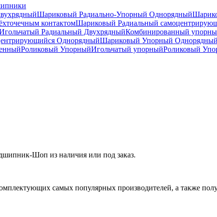
шипники
двухрядный
Шариковый Радиально-Упорный Однорядный
Шарико
ёхточечным контактом
Шариковый Радиальный самоцентрирую
Игольчатый Радиальный Двухрядный
Комбинированный упорн
центрирующийся Однорядный
Шариковый Упорный Однорядны
ренный
Роликовый Упорный
Игольчатый упорный
Роликовый Упо
дшипник-Шоп из наличия или под заказ.
омплектующих самых популярных производителей, а также полу