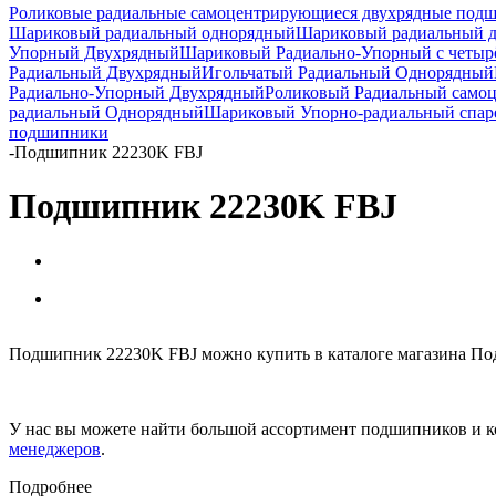
Роликовые радиальные самоцентрирующиеся двухрядные под
Шариковый радиальный однорядный
Шариковый радиальный 
Упорный Двухрядный
Шариковый Радиально-Упорный с четыр
Радиальный Двухрядный
Игольчатый Радиальный Однорядный
Радиально-Упорный Двухрядный
Роликовый Радиальный само
радиальный Однорядный
Шариковый Упорно-радиальный спа
подшипники
-
Подшипник 22230K FBJ
Подшипник 22230K FBJ
Подшипник 22230K FBJ можно купить в каталоге магазина По
У нас вы можете найти большой ассортимент подшипников и к
менеджеров
.
Подробнее