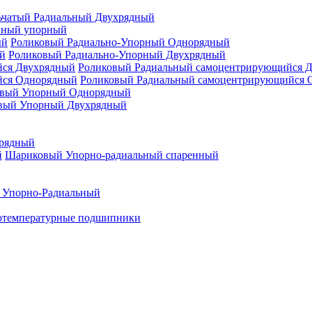
ьчатый Радиальный Двухрядный
нный упорный
Роликовый Радиально-Упорный Однорядный
Роликовый Радиально-Упорный Двухрядный
Роликовый Радиальный самоцентрирующийся 
Роликовый Радиальный самоцентрирующийся 
вый Упорный Однорядный
вый Упорный Двухрядный
рядный
Шариковый Упорно-радиальный спаренный
 Упорно-Радиальный
отемпературные подшипники