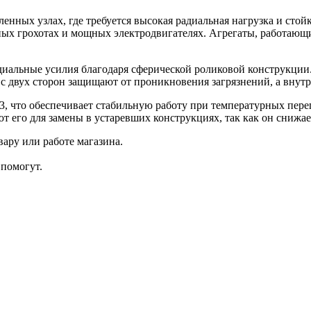
ых узлах, где требуется высокая радиальная нагрузка и стойк
ых грохотах и мощных электродвигателях. Агрегаты, работающи
иальные усилия благодаря сферической роликовой конструкции.
 с двух сторон защищают от проникновения загрязнений, а внут
, что обеспечивает стабильную работу при температурных переп
т его для замены в устаревших конструкциях, так как он снижа
ару или работе магазина.
помогут.