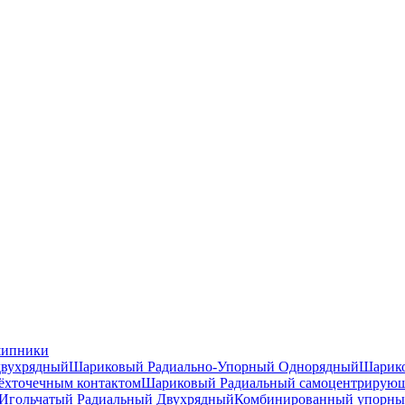
шипники
двухрядный
Шариковый Радиально-Упорный Однорядный
Шарико
ёхточечным контактом
Шариковый Радиальный самоцентрирую
Игольчатый Радиальный Двухрядный
Комбинированный упорн