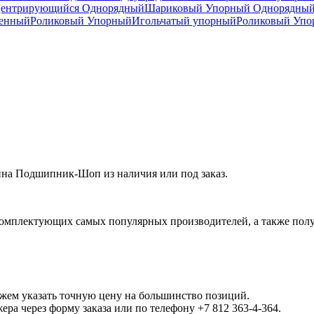
центрирующийся Однорядный
Шариковый Упорный Однорядны
ренный
Роликовый Упорный
Игольчатый упорный
Роликовый Упо
ина Подшипник-Шоп из наличия или под заказ.
омплектующих самых популярных производителей, а также полу
ожем указать точную цену на большинство позиций.
а через форму заказа или по телефону +7 812 363-4-364.