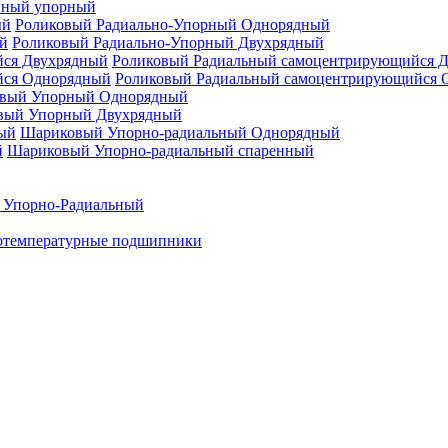
нный упорный
Роликовый Радиально-Упорный Однорядный
Роликовый Радиально-Упорный Двухрядный
Роликовый Радиальный самоцентрирующийся 
Роликовый Радиальный самоцентрирующийся 
вый Упорный Однорядный
вый Упорный Двухрядный
Шариковый Упорно-радиальный Однорядный
Шариковый Упорно-радиальный спаренный
 Упорно-Радиальный
отемпературные подшипники