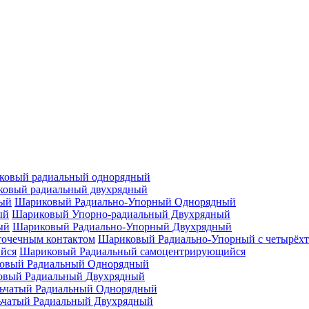
ковый радиальный однорядный
овый радиальный двухрядный
Шариковый Радиально-Упорный Однорядный
Шариковый Упорно-радиальный Двухрядный
Шариковый Радиально-Упорный Двухрядный
Шариковый Радиально-Упорный с четырёхт
Шариковый Радиальный самоцентрирующийся
овый Радиальный Однорядный
овый Радиальный Двухрядный
ьчатый Радиальный Однорядный
ьчатый Радиальный Двухрядный