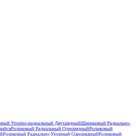
вый Упорно-радиальный Двухрядный
Шариковый Радиально-
щийся
Роликовый Радиальный Однорядный
Роликовый
ый
Роликовый Радиально-Упорный Однорядный
Роликовый