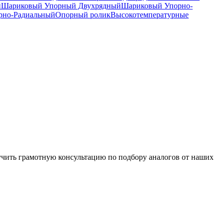
й
Шариковый Упорный Двухрядный
Шариковый Упорно-
рно-Радиальный
Опорный ролик
Высокотемпературные
чить грамотную консультацию по подбору аналогов от наших