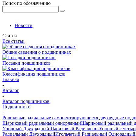
Поиск по обозначению
Новости
Статьи
Все статьи
Общие сведения о подшипниках
Посадки подшипников
Классификация подшипников
Главная
-
Каталог
-
Каталог подшипников
Подшипники
-
Роликовые радиальные самоцентрирующиеся двухрядные под
Шариковый радиальный однорядный
Шариковый радиальный 
Упорный Двухрядный
Шариковый Радиально-Упорный с четыр
Радиальный Двухрядный
Игольчатый Радиальный Однорядный