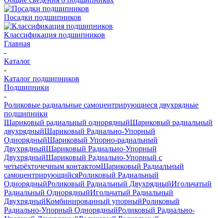
Посадки подшипников
Классификация подшипников
Главная
-
Каталог
-
Каталог подшипников
Подшипники
-
Роликовые радиальные самоцентрирующиеся двухрядные
подшипники
Шариковый радиальный однорядный
Шариковый радиальный
двухрядный
Шариковый Радиально-Упорный
Однорядный
Шариковый Упорно-радиальный
Двухрядный
Шариковый Радиально-Упорный
Двухрядный
Шариковый Радиально-Упорный с
четырёхточечным контактом
Шариковый Радиальный
самоцентрирующийся
Роликовый Радиальный
Однорядный
Роликовый Радиальный Двухрядный
Игольчатый
Радиальный Однорядный
Игольчатый Радиальный
Двухрядный
Комбинированный упорный
Роликовый
Радиально-Упорный Однорядный
Роликовый Радиально-