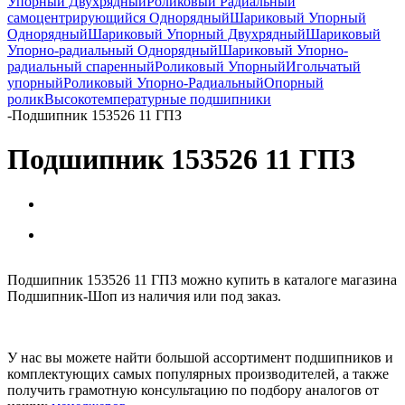
Упорный Двухрядный
Роликовый Радиальный
самоцентрирующийся Однорядный
Шариковый Упорный
Однорядный
Шариковый Упорный Двухрядный
Шариковый
Упорно-радиальный Однорядный
Шариковый Упорно-
радиальный спаренный
Роликовый Упорный
Игольчатый
упорный
Роликовый Упорно-Радиальный
Опорный
ролик
Высокотемпературные подшипники
-
Подшипник 153526 11 ГПЗ
Подшипник 153526 11 ГПЗ
Подшипник 153526 11 ГПЗ можно купить в каталоге магазина
Подшипник-Шоп из наличия или под заказ.
У нас вы можете найти большой ассортимент подшипников и
комплектующих самых популярных производителей, а также
получить грамотную консультацию по подбору аналогов от